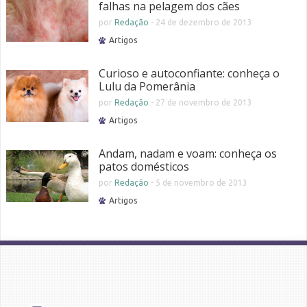
falhas na pelagem dos cães
por
Redação
-
24 de dezembro de 2013
Artigos
Curioso e autoconfiante: conheça o
Lulu da Pomerânia
por
Redação
-
27 de novembro de 2013
Artigos
Andam, nadam e voam: conheça os
patos domésticos
por
Redação
-
5 de novembro de 2013
Artigos