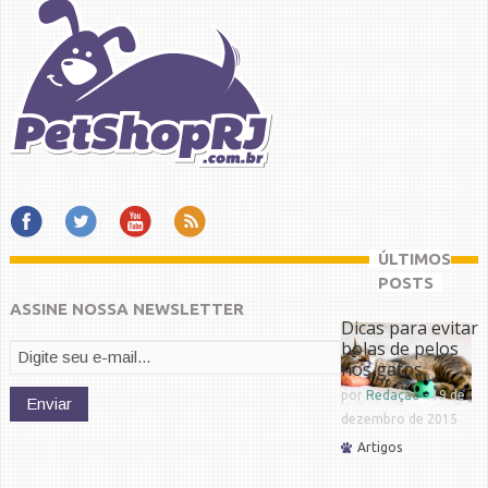
ÚLTIMOS
POSTS
ASSINE NOSSA NEWSLETTER
Dicas para evitar
bolas de pelos
nos gatos
por
Redação
-
19 de
dezembro de 2015
Artigos