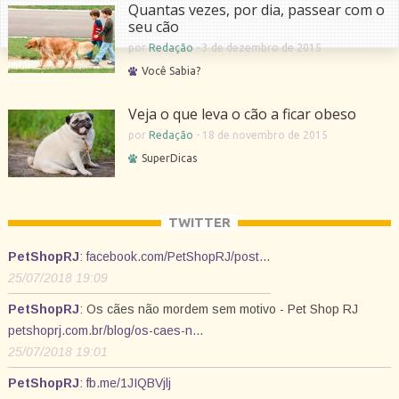
Quantas vezes, por dia, passear com o
seu cão
por
Redação
-
3 de dezembro de 2015
Você Sabia?
Veja o que leva o cão a ficar obeso
por
Redação
-
18 de novembro de 2015
SuperDicas
TWITTER
PetShopRJ
:
facebook.com/PetShopRJ/post…
25/07/2018 19:09
PetShopRJ
: Os cães não mordem sem motivo - Pet Shop RJ
petshoprj.com.br/blog/os-caes-n…
25/07/2018 19:01
PetShopRJ
:
fb.me/1JIQBVjlj