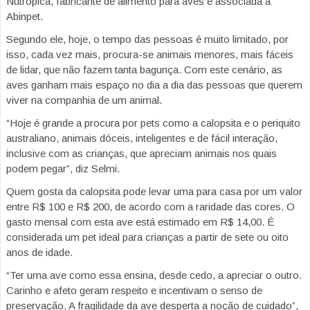
Nutrópica, fabricante de alimento para aves e associada à
Abinpet.
Segundo ele, hoje, o tempo das pessoas é muito limitado, por
isso, cada vez mais, procura-se animais menores, mais fáceis
de lidar, que não fazem tanta bagunça. Com este cenário, as
aves ganham mais espaço no dia a dia das pessoas que querem
viver na companhia de um animal.
“Hoje é grande a procura por pets como a calopsita e o periquito
australiano, animais dóceis, inteligentes e de fácil interação,
inclusive com as crianças, que apreciam animais nos quais
podem pegar”, diz Selmi.
Quem gosta da calopsita pode levar uma para casa por um valor
entre R$ 100 e R$ 200, de acordo com a raridade das cores. O
gasto mensal com esta ave está estimado em R$ 14,00. É
considerada um pet ideal para crianças a partir de sete ou oito
anos de idade.
“Ter uma ave como essa ensina, desde cedo, a apreciar o outro.
Carinho e afeto geram respeito e incentivam o senso de
preservação. A fragilidade da ave desperta a noção de cuidado”,