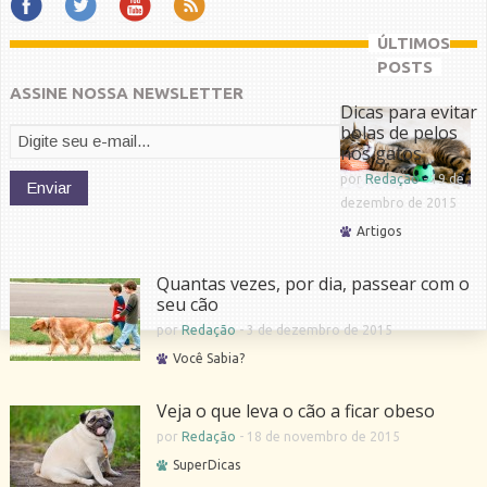
ÚLTIMOS
POSTS
ASSINE NOSSA NEWSLETTER
Dicas para evitar
bolas de pelos
nos gatos
por
Redação
-
19 de
dezembro de 2015
Artigos
Quantas vezes, por dia, passear com o
seu cão
por
Redação
-
3 de dezembro de 2015
Você Sabia?
Veja o que leva o cão a ficar obeso
por
Redação
-
18 de novembro de 2015
SuperDicas