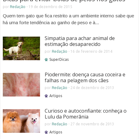
por
Redação
-
19 de dezembro de 2015
Quem tem gato que fica restrito a um ambiente interno sabe que
há uma forte tendência ao ganho de peso e à...
Simpatia para achar animal de
estimação desaparecido
por
Redação
-
16 de fevereiro de 2014
SuperDicas
Piodermite: doença causa coceira e
falhas na pelagem dos cães
por
Redação
-
24 de dezembro de 2013
Artigos
Curioso e autoconfiante: conheça o
Lulu da Pomerânia
por
Redação
-
27 de novembro de 2013
Artigos