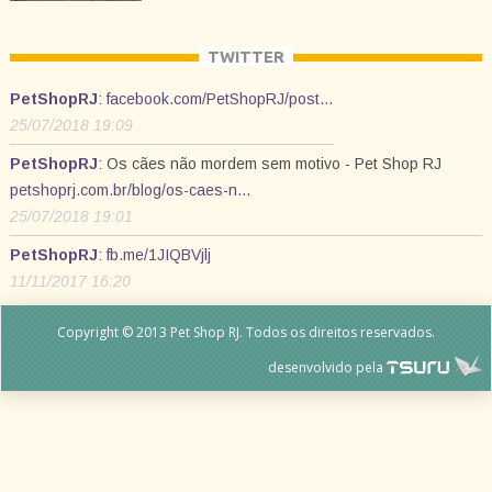
TWITTER
PetShopRJ
:
facebook.com/PetShopRJ/post…
25/07/2018 19:09
PetShopRJ
: Os cães não mordem sem motivo - Pet Shop RJ
petshoprj.com.br/blog/os-caes-n…
25/07/2018 19:01
PetShopRJ
:
fb.me/1JIQBVjlj
11/11/2017 16:20
Copyright © 2013 Pet Shop RJ. Todos os direitos reservados.
desenvolvido pela