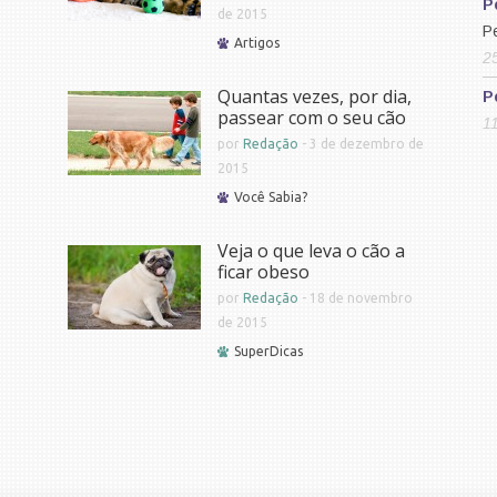
P
de 2015
P
Artigos
2
Quantas vezes, por dia,
P
passear com o seu cão
1
por
Redação
-
3 de dezembro de
2015
Você Sabia?
Veja o que leva o cão a
ficar obeso
por
Redação
-
18 de novembro
de 2015
SuperDicas