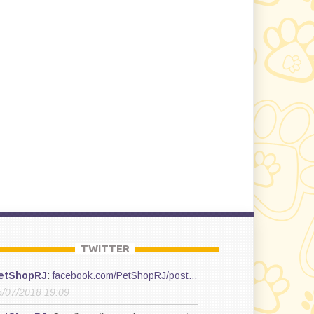
TWITTER
etShopRJ
:
facebook.com/PetShopRJ/post…
5/07/2018 19:09