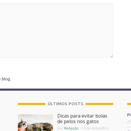
 blog.
ÚLTIMOS POSTS
Dicas para evitar bolas
P
de pelos nos gatos
2
por
Redação
-
19 de dezembro