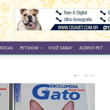
RDICAS
PETSHOW
VOCÊ SABIA?
ACERVO PET
0
1704