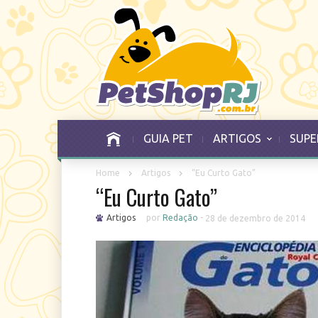
GUIA PET
ARTIGOS
SUPE
Home
Artigos
“Eu Curto Gato”
“Eu Curto Gato”
Artigos
por
Redação
-
28 de dezembro de 2014