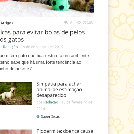
0
360281
Artigos
icas para evitar bolas de pelos
os gatos
or
Redação
-
19 de dezembro de 2015
uem tem gato que fica restrito a um ambiente
nterno sabe que há uma forte tendência ao
anho de peso e à...
Simpatia para achar
animal de estimação
desaparecido
por
Redação
-
16 de fevereiro de
2014
SuperDicas
Piodermite: doença causa