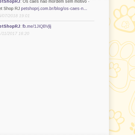
etShopRJ
: Os cães não mordem sem motivo -
et Shop RJ
petshoprj.com.br/blog/os-caes-n…
5/07/2018 19:01
etShopRJ
:
fb.me/1JIQBVjlj
1/11/2017 16:20