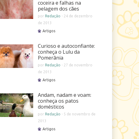
coceira e falhas na
pelagem dos cães
por
Redação
-
24 de dezembro
de 2013
Artigos
Curioso e autoconfiante:
conheça o Lulu da
Pomerânia
por
Redação
-
27 de novembro
de 2013
Artigos
Andam, nadam e voam:
conheça os patos
domésticos
por
Redação
-
5 de novembro de
2013
Artigos