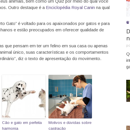
seus animais, bem como um Quiz por meio do qual você
inos. Outro destaque é a
Enciclopédia Royal Canin
na qual
o Gato” é voltado para os apaixonados por gatos e para
D
chanos e estão preocupados em oferecer qualidade de
n
s que pensam em ter um felino em sua casa ou apenas
p
nimal único, suas características e os comportamentos
Q
rdinário”, diz o texto de apresentação do movimento.
i
g
Cão e gato em perfeita
Motivos e dúvidas sobre
harmonia
castração