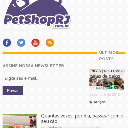
ÚLTIMOS
POSTS
ASSINE NOSSA NEWSLETTER
Dicas para evitar
bolas de pelos
nos gatos
por
Redação
-
19 de
dezembro de 2015
Artigos
Quantas vezes, por dia, passear com o
seu cão
por
Redação
-
3 de dezembro de 2015