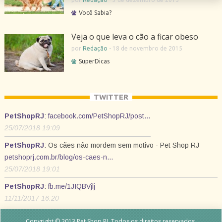
Você Sabia?
Veja o que leva o cão a ficar obeso
por
Redação
-
18 de novembro de 2015
SuperDicas
TWITTER
PetShopRJ
:
facebook.com/PetShopRJ/post…
25/07/2018 19:09
PetShopRJ
: Os cães não mordem sem motivo - Pet Shop RJ
petshoprj.com.br/blog/os-caes-n…
25/07/2018 19:01
PetShopRJ
:
fb.me/1JIQBVjlj
11/11/2017 16:20
Copyright © 2013 Pet Shop RJ. Todos os direitos reservados.