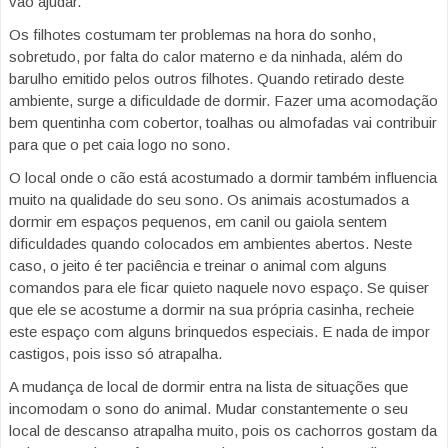
vão ajudar.
Os filhotes costumam ter problemas na hora do sonho,
sobretudo, por falta do calor materno e da ninhada, além do
barulho emitido pelos outros filhotes. Quando retirado deste
ambiente, surge a dificuldade de dormir. Fazer uma acomodação
bem quentinha com cobertor, toalhas ou almofadas vai contribuir
para que o pet caia logo no sono.
O local onde o cão está acostumado a dormir também influencia
muito na qualidade do seu sono. Os animais acostumados a
dormir em espaços pequenos, em canil ou gaiola sentem
dificuldades quando colocados em ambientes abertos. Neste
caso, o jeito é ter paciência e treinar o animal com alguns
comandos para ele ficar quieto naquele novo espaço. Se quiser
que ele se acostume a dormir na sua própria casinha, recheie
este espaço com alguns brinquedos especiais. E nada de impor
castigos, pois isso só atrapalha.
A mudança de local de dormir entra na lista de situações que
incomodam o sono do animal. Mudar constantemente o seu
local de descanso atrapalha muito, pois os cachorros gostam da