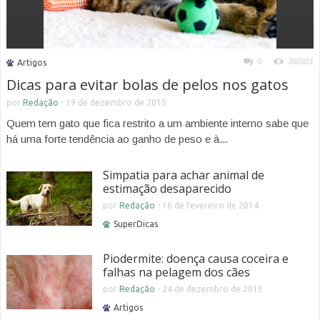
0
360301
Artigos
Dicas para evitar bolas de pelos nos gatos
por
Redação
-
19 de dezembro de 2015
Quem tem gato que fica restrito a um ambiente interno sabe que
há uma forte tendência ao ganho de peso e à...
Simpatia para achar animal de
estimação desaparecido
por
Redação
-
16 de fevereiro de 2014
SuperDicas
Piodermite: doença causa coceira e
falhas na pelagem dos cães
por
Redação
-
24 de dezembro de 2013
Artigos