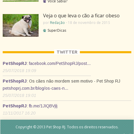
Você Sabia?
Veja o que leva o cão a ficar obeso
por
Redação
-
18 de novembro de 2015
SuperDicas
TWITTER
PetShopRJ
:
facebook.com/PetShopRJ/post…
25/07/2018 19:09
PetShopRJ
: Os cães não mordem sem motivo - Pet Shop RJ
petshoprj.com.br/blog/os-caes-n…
25/07/2018 19:01
PetShopRJ
:
fb.me/1JIQBVjlj
11/11/2017 16:20
Copyright © 2013 Pet Shop RJ. Todos os direitos reservados.