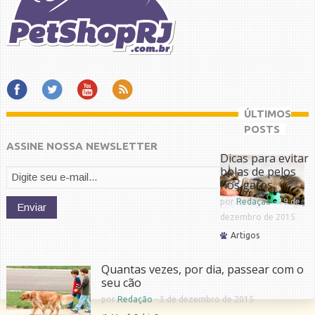
ÚLTIMOS
POSTS
ASSINE NOSSA NEWSLETTER
Dicas para evitar
bolas de pelos
nos gatos
por
Redação
-
19 de
dezembro de 2015
Artigos
Quantas vezes, por dia, passear com o
seu cão
por
Redação
-
3 de dezembro de 2015