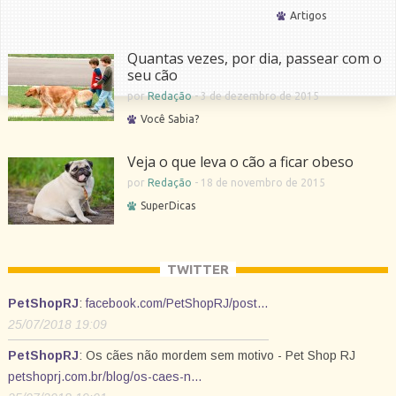
Artigos
Quantas vezes, por dia, passear com o
seu cão
por
Redação
-
3 de dezembro de 2015
Você Sabia?
Veja o que leva o cão a ficar obeso
por
Redação
-
18 de novembro de 2015
SuperDicas
TWITTER
PetShopRJ
:
facebook.com/PetShopRJ/post…
25/07/2018 19:09
PetShopRJ
: Os cães não mordem sem motivo - Pet Shop RJ
petshoprj.com.br/blog/os-caes-n…