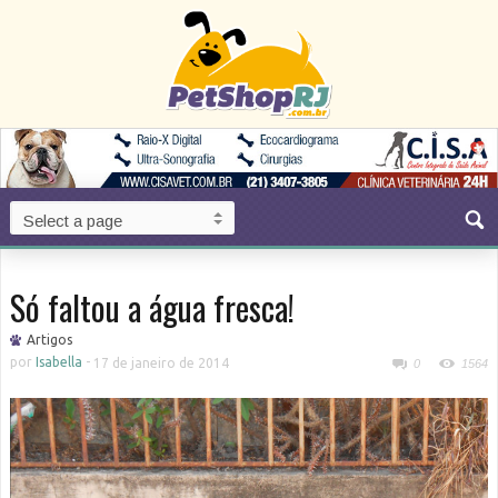
Só faltou a água fresca!
Artigos
por
Isabella
-
17 de janeiro de 2014
0
1564