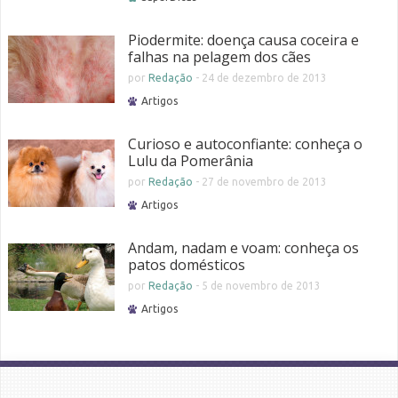
Piodermite: doença causa coceira e
falhas na pelagem dos cães
por
Redação
-
24 de dezembro de 2013
Artigos
Curioso e autoconfiante: conheça o
Lulu da Pomerânia
por
Redação
-
27 de novembro de 2013
Artigos
Andam, nadam e voam: conheça os
patos domésticos
por
Redação
-
5 de novembro de 2013
Artigos