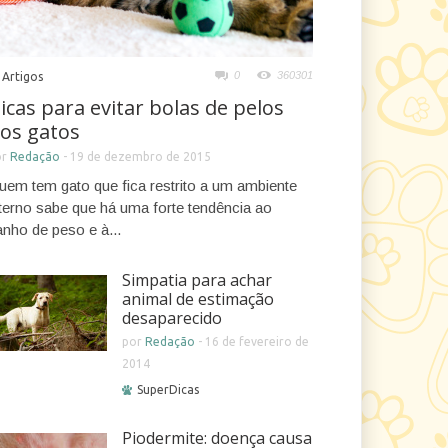
0
360301
Artigos
icas para evitar bolas de pelos
os gatos
or
Redação
-
19 de dezembro de 2015
uem tem gato que fica restrito a um ambiente
nterno sabe que há uma forte tendência ao
anho de peso e à...
Simpatia para achar
animal de estimação
desaparecido
por
Redação
-
16 de fevereiro de
2014
SuperDicas
Piodermite: doença causa