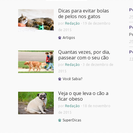
Dicas para evitar bolas
P
de pelos nos gatos
2
por
Redação
-
19 de dezembro
P
de 2015
P
Artigos
2
Quantas vezes, por dia,
P
passear com o seu cão
1
por
Redação
-
3 de dezembro de
2015
Você Sabia?
Veja o que leva o cão a
ficar obeso
por
Redação
-
18 de novembro
de 2015
SuperDicas