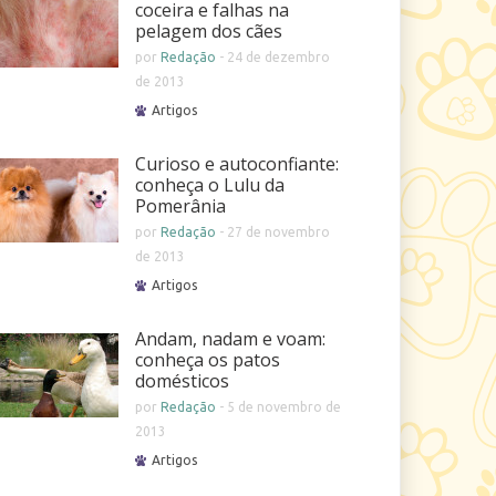
coceira e falhas na
pelagem dos cães
por
Redação
-
24 de dezembro
de 2013
Artigos
Curioso e autoconfiante:
conheça o Lulu da
Pomerânia
por
Redação
-
27 de novembro
de 2013
Artigos
Andam, nadam e voam:
conheça os patos
domésticos
por
Redação
-
5 de novembro de
2013
Artigos