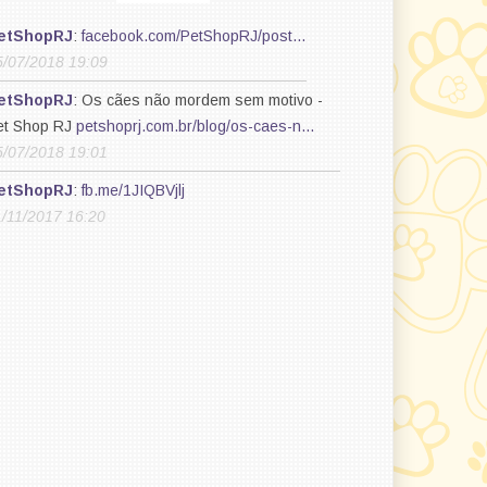
etShopRJ
:
facebook.com/PetShopRJ/post…
5/07/2018 19:09
etShopRJ
: Os cães não mordem sem motivo -
et Shop RJ
petshoprj.com.br/blog/os-caes-n…
5/07/2018 19:01
etShopRJ
:
fb.me/1JIQBVjlj
1/11/2017 16:20