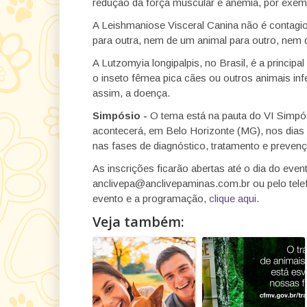
redução da força muscular e anemia, por exem
A Leishmaniose Visceral Canina não é contagio
para outra, nem de um animal para outro, nem
A Lutzomyia longipalpis, no Brasil, é a princip
o inseto fêmea pica cães ou outros animais in
assim, a doença.
Simpósio -
O tema está na pauta do VI Simpós
acontecerá, em Belo Horizonte (MG), nos dias 
nas fases de diagnóstico, tratamento e preven
As inscrições ficarão abertas até o dia do even
anclivepa@anclivepaminas.com.br ou pelo tele
evento e a programação,
clique aqui
.
Veja também: