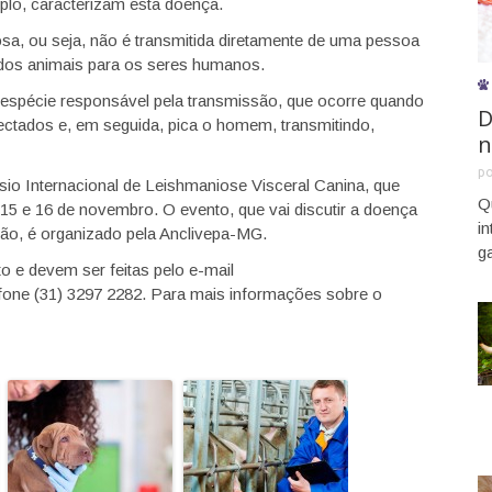
plo, caracterizam esta doença.
sa, ou seja, não é transmitida diretamente de uma pessoa
 dos animais para os seres humanos.
al espécie responsável pela transmissão, que ocorre quando
D
fectados e, em seguida, pica o homem, transmitindo,
n
p
io Internacional de Leishmaniose Visceral Canina, que
Q
15 e 16 de novembro. O evento, que vai discutir a doença
i
ção, é organizado pela Anclivepa-MG.
g
to e devem ser feitas pelo e-mail
fone (31) 3297 2282. Para mais informações sobre o