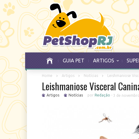
GUIA PET
ARTIGOS
SUPE
Home
Artigos
Notícias
Leishmaniose Visc
Leishmaniose Visceral Canin
Artigos
Notícias
por
Redação
-
3 de novembro