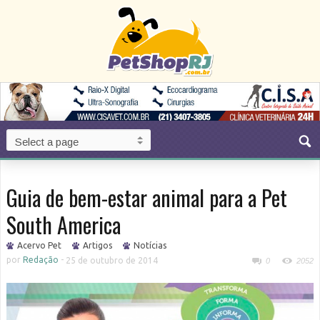
Guia de bem-estar animal para a Pet
South America
Acervo Pet
Artigos
Notícias
por
Redação
-
25 de outubro de 2014
0
2052