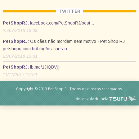
TWITTER
PetShopRJ
:
facebook.com/PetShopRJ/post…
25/07/2018 19:09
PetShopRJ
: Os cães não mordem sem motivo - Pet Shop RJ
petshoprj.com.br/blog/os-caes-n…
25/07/2018 19:01
PetShopRJ
:
fb.me/1JIQBVjlj
11/11/2017 16:20
Copyright © 2013 Pet Shop RJ. Todos os direitos reservados.
desenvolvido pela