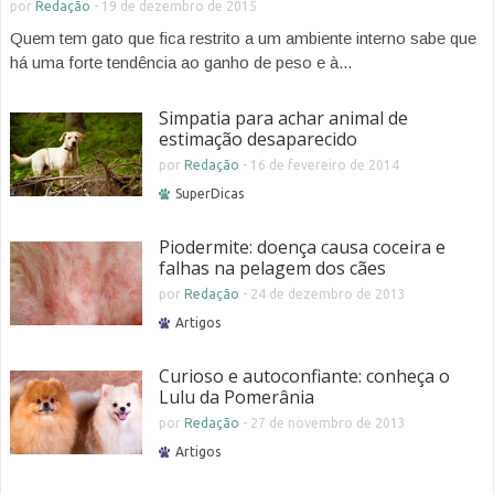
por
Redação
-
19 de dezembro de 2015
Quem tem gato que fica restrito a um ambiente interno sabe que
há uma forte tendência ao ganho de peso e à...
Simpatia para achar animal de
estimação desaparecido
por
Redação
-
16 de fevereiro de 2014
SuperDicas
Piodermite: doença causa coceira e
falhas na pelagem dos cães
por
Redação
-
24 de dezembro de 2013
Artigos
Curioso e autoconfiante: conheça o
Lulu da Pomerânia
por
Redação
-
27 de novembro de 2013
Artigos