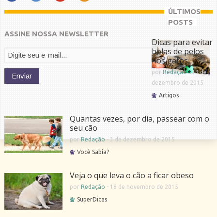
ÚLTIMOS
POSTS
ASSINE NOSSA NEWSLETTER
Dicas para evitar
bolas de pelos
nos gatos
por
Redação
-
19 de
dezembro de 2015
Artigos
Quantas vezes, por dia, passear com o
seu cão
por
Redação
-
3 de dezembro de 2015
Você Sabia?
Veja o que leva o cão a ficar obeso
por
Redação
-
18 de novembro de 2015
SuperDicas