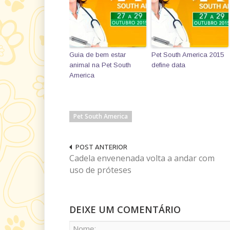
Guia de bem estar
Pet South America 2015
animal na Pet South
define data
America
Pet South America
POST ANTERIOR
Cadela envenenada volta a andar com
uso de próteses
DEIXE UM COMENTÁRIO