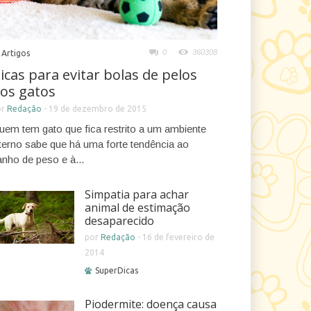
0
360308
Artigos
icas para evitar bolas de pelos
os gatos
or
Redação
-
19 de dezembro de 2015
uem tem gato que fica restrito a um ambiente
nterno sabe que há uma forte tendência ao
anho de peso e à...
Simpatia para achar
animal de estimação
desaparecido
por
Redação
-
16 de fevereiro de
2014
SuperDicas
Piodermite: doença causa