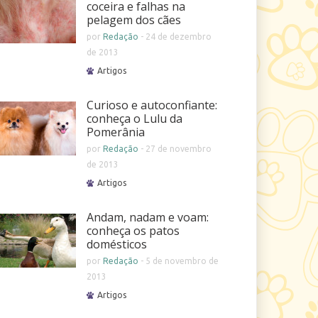
coceira e falhas na
pelagem dos cães
por
Redação
-
24 de dezembro
de 2013
Artigos
Curioso e autoconfiante:
conheça o Lulu da
Pomerânia
por
Redação
-
27 de novembro
de 2013
Artigos
Andam, nadam e voam:
conheça os patos
domésticos
por
Redação
-
5 de novembro de
2013
Artigos