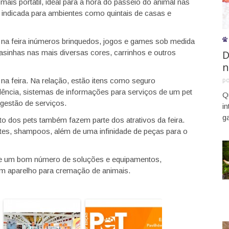
is portátil, ideal para a hora do passeio do animal nas
s indicada para ambientes como quintais de casas e
 na feira inúmeros brinquedos, jogos e games sob medida
D
sinhas nas mais diversas cores, carrinhos e outros
n
a feira. Na relação, estão itens como seguro
p
dência, sistemas de informações para serviços de um pet
Q
gestão de serviços.
i
g
o dos pets também fazem parte dos atrativos da feira.
tes, shampoos, além de uma infinidade de peças para o
ece um bom número de soluções e equipamentos,
 um aparelho para cremação de animais.