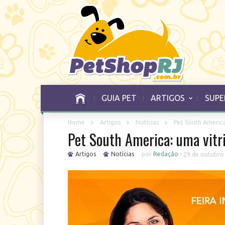
GUIA PET
ARTIGOS
SUPE
Home
Artigos
Notícias
Pet South America
Pet South America: uma vitri
Artigos
Notícias
por
Redação
-
29 de outubro