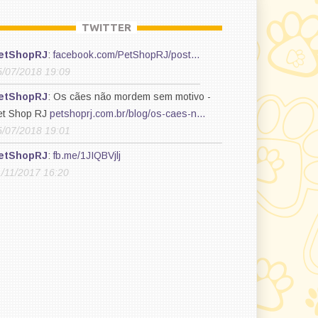
TWITTER
etShopRJ
:
facebook.com/PetShopRJ/post…
5/07/2018 19:09
etShopRJ
: Os cães não mordem sem motivo -
et Shop RJ
petshoprj.com.br/blog/os-caes-n…
5/07/2018 19:01
etShopRJ
:
fb.me/1JIQBVjlj
1/11/2017 16:20