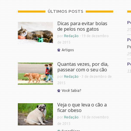
ÚLTIMOS POSTS
Dicas para evitar bolas
P
de pelos nos gatos
2
por
Redação
-
19 de dezembro
P
de 2015
P
Artigos
2
Quantas vezes, por dia,
P
passear com o seu cão
1
por
Redação
-
3 de dezembro de
2015
Você Sabia?
Veja o que leva o cão a
ficar obeso
por
Redação
-
18 de novembro
de 2015