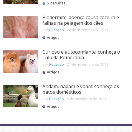
SuperDicas
Piodermite: doença causa coceira e
falhas na pelagem dos cães
por
Redação
-
24 de dezembro de 2013
Artigos
Curioso e autoconfiante: conheça o
Lulu da Pomerânia
por
Redação
-
27 de novembro de 2013
Artigos
Andam, nadam e voam: conheça os
patos domésticos
por
Redação
-
5 de novembro de 2013
Artigos