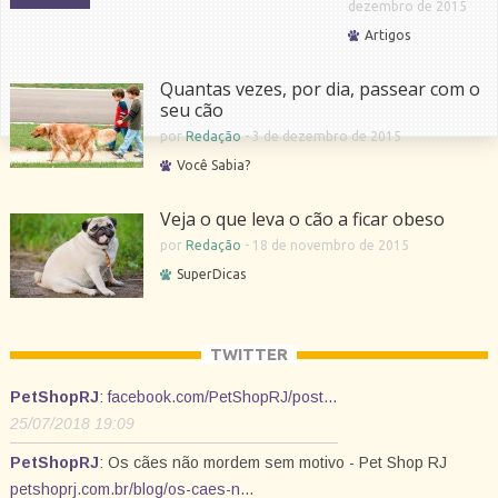
dezembro de 2015
Artigos
Quantas vezes, por dia, passear com o
seu cão
por
Redação
-
3 de dezembro de 2015
Você Sabia?
Veja o que leva o cão a ficar obeso
por
Redação
-
18 de novembro de 2015
SuperDicas
TWITTER
PetShopRJ
:
facebook.com/PetShopRJ/post…
25/07/2018 19:09
PetShopRJ
: Os cães não mordem sem motivo - Pet Shop RJ
petshoprj.com.br/blog/os-caes-n…