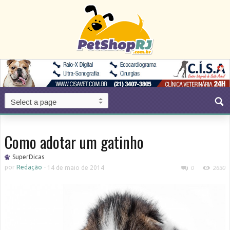
Como adotar um gatinho
SuperDicas
por
Redação
-
14 de maio de 2014
0
2630