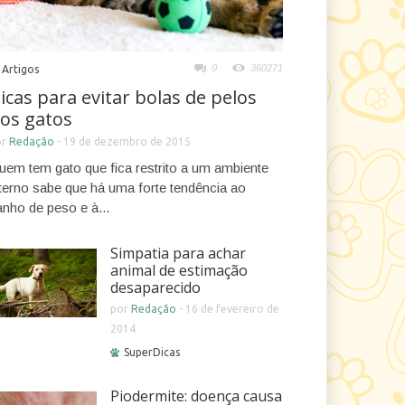
0
360271
Artigos
icas para evitar bolas de pelos
os gatos
or
Redação
-
19 de dezembro de 2015
uem tem gato que fica restrito a um ambiente
nterno sabe que há uma forte tendência ao
anho de peso e à...
Simpatia para achar
animal de estimação
desaparecido
por
Redação
-
16 de fevereiro de
2014
SuperDicas
Piodermite: doença causa