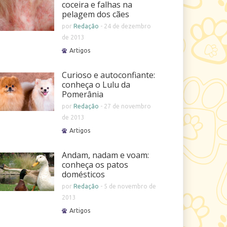
coceira e falhas na
pelagem dos cães
por
Redação
-
24 de dezembro
de 2013
Artigos
Curioso e autoconfiante:
conheça o Lulu da
Pomerânia
por
Redação
-
27 de novembro
de 2013
Artigos
Andam, nadam e voam:
conheça os patos
domésticos
por
Redação
-
5 de novembro de
2013
Artigos