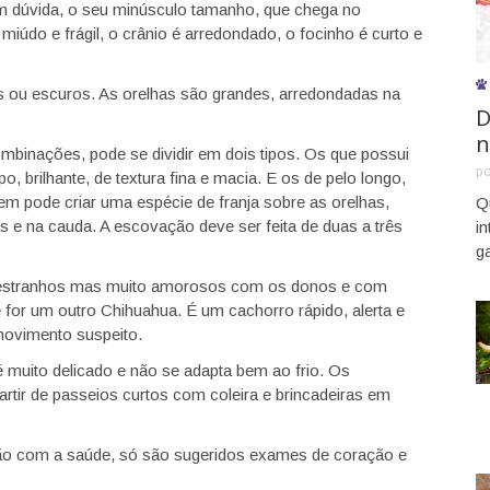
sem dúvida, o seu minúsculo tamanho, que chega no
iúdo e frágil, o crânio é arredondado, o focinho é curto e
s ou escuros. As orelhas são grandes, arredondadas na
D
n
mbinações, pode se dividir em dois tipos. Os que possui
p
 brilhante, de textura fina e macia. E os de pelo longo,
gem pode criar uma espécie de franja sobre as orelhas,
Q
s e na cauda. A escovação deve ser feita de duas a três
i
g
estranhos mas muito amorosos com os donos e com
 for um outro Chihuahua. É um cachorro rápido, alerta e
 movimento suspeito.
é muito delicado e não se adapta bem ao frio. Os
artir de passeios curtos com coleira e brincadeiras em
ão com a saúde, só são sugeridos exames de coração e