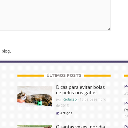
 blog.
ÚLTIMOS POSTS
Dicas para evitar bolas
P
de pelos nos gatos
2
por
Redação
-
19 de dezembro
P
de 2015
P
Artigos
2
Quantas vezes, por dia,
P