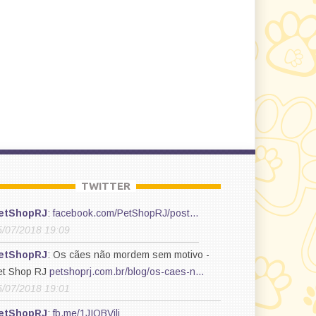
TWITTER
etShopRJ
:
facebook.com/PetShopRJ/post…
5/07/2018 19:09
etShopRJ
: Os cães não mordem sem motivo -
et Shop RJ
petshoprj.com.br/blog/os-caes-n…
5/07/2018 19:01
etShopRJ
:
fb.me/1JIQBVjlj