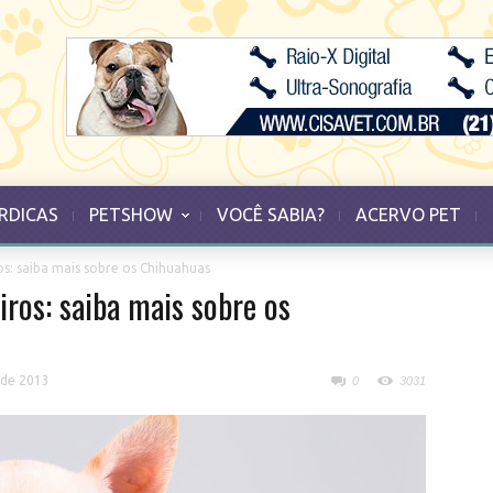
RDICAS
PETSHOW
VOCÊ SABIA?
ACERVO PET
: saiba mais sobre os Chihuahuas
os: saiba mais sobre os
 de 2013
0
3031