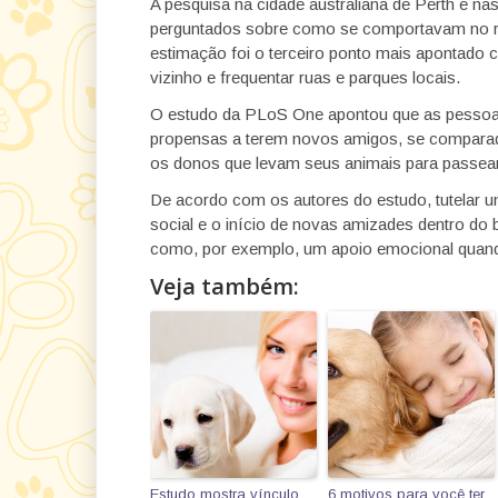
A pesquisa na cidade australiana de Perth e na
perguntados sobre como se comportavam no re
estimação foi o terceiro ponto mais apontado 
vizinho e frequentar ruas e parques locais.
O estudo da PLoS One apontou que as pessoa
propensas a terem novos amigos, se comparad
os donos que levam seus animais para passear
De acordo com os autores do estudo, tutelar um a
social e o início de novas amizades dentro do b
como, por exemplo, um apoio emocional quand
Veja também:
Estudo mostra vínculo
6 motivos para você ter