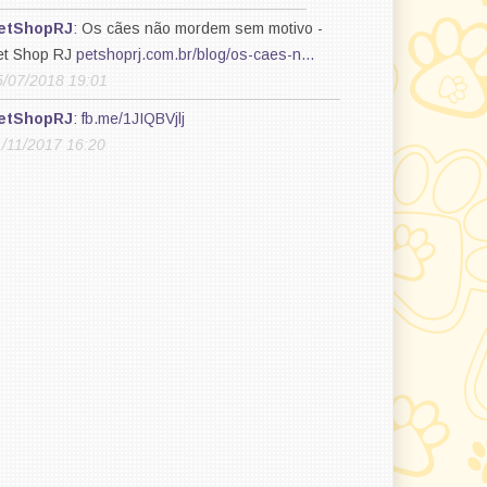
etShopRJ
: Os cães não mordem sem motivo -
et Shop RJ
petshoprj.com.br/blog/os-caes-n…
5/07/2018 19:01
etShopRJ
:
fb.me/1JIQBVjlj
1/11/2017 16:20