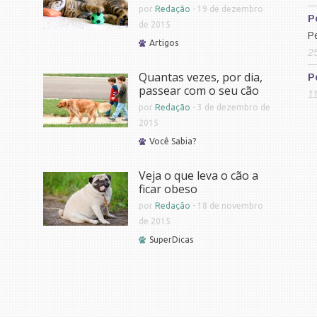
por
Redação
-
19 de dezembro
P
de 2015
P
Artigos
2
Quantas vezes, por dia,
P
passear com o seu cão
1
por
Redação
-
3 de dezembro de
2015
Você Sabia?
Veja o que leva o cão a
ficar obeso
por
Redação
-
18 de novembro
de 2015
SuperDicas