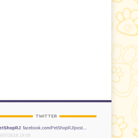
TWITTER
etShopRJ
:
facebook.com/PetShopRJ/post…
5/07/2018 19:09