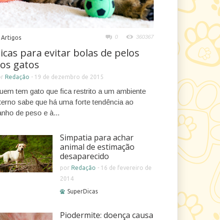
0
360367
Artigos
icas para evitar bolas de pelos
os gatos
or
Redação
-
19 de dezembro de 2015
uem tem gato que fica restrito a um ambiente
nterno sabe que há uma forte tendência ao
anho de peso e à...
Simpatia para achar
animal de estimação
desaparecido
por
Redação
-
16 de fevereiro de
2014
SuperDicas
Piodermite: doença causa