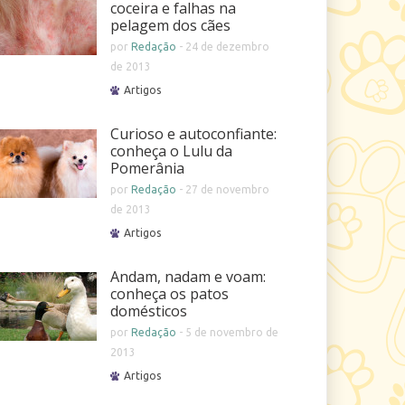
coceira e falhas na
pelagem dos cães
por
Redação
-
24 de dezembro
de 2013
Artigos
Curioso e autoconfiante:
conheça o Lulu da
Pomerânia
por
Redação
-
27 de novembro
de 2013
Artigos
Andam, nadam e voam:
conheça os patos
domésticos
por
Redação
-
5 de novembro de
2013
Artigos