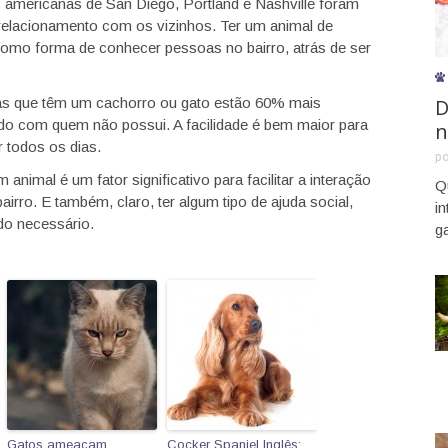
s americanas de San Diego, Portland e Nashville foram
lacionamento com os vizinhos. Ter um animal de
como forma de conhecer pessoas no bairro, atrás de ser
D
s que têm um cachorro ou gato estão 60% mais
o com quem não possui. A facilidade é bem maior para
n
 todos os dias.
p
nimal é um fator significativo para facilitar a interação
Q
airro. E também, claro, ter algum tipo de ajuda social,
i
o necessário.
g
Gatos ameaçam
Cocker Spaniel Inglês: