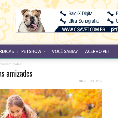
RDICAS
PETSHOW
VOCÊ SABIA?
ACERVO PET
novas amizades
vas amizades
0
1290