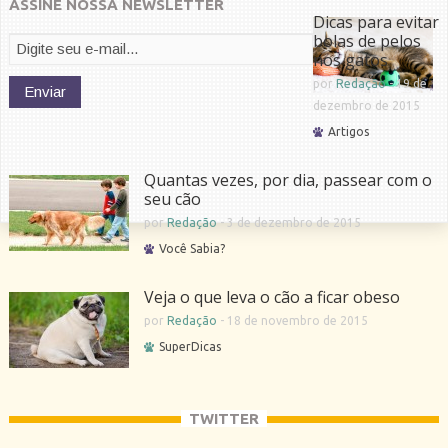
ASSINE NOSSA NEWSLETTER
Dicas para evitar
bolas de pelos
nos gatos
por
Redação
-
19 de
dezembro de 2015
Artigos
Quantas vezes, por dia, passear com o
seu cão
por
Redação
-
3 de dezembro de 2015
Você Sabia?
Veja o que leva o cão a ficar obeso
por
Redação
-
18 de novembro de 2015
SuperDicas
TWITTER