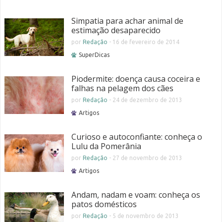
Simpatia para achar animal de
estimação desaparecido
por
Redação
-
16 de fevereiro de 2014
SuperDicas
Piodermite: doença causa coceira e
falhas na pelagem dos cães
por
Redação
-
24 de dezembro de 2013
Artigos
Curioso e autoconfiante: conheça o
Lulu da Pomerânia
por
Redação
-
27 de novembro de 2013
Artigos
Andam, nadam e voam: conheça os
patos domésticos
por
Redação
-
5 de novembro de 2013