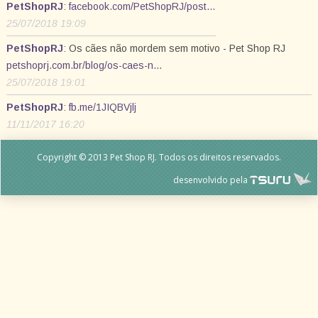
PetShopRJ
:
facebook.com/PetShopRJ/post…
25/07/2018 19:09
PetShopRJ
: Os cães não mordem sem motivo - Pet Shop RJ
petshoprj.com.br/blog/os-caes-n…
25/07/2018 19:01
PetShopRJ
:
fb.me/1JIQBVjlj
11/11/2017 16:20
Copyright © 2013 Pet Shop RJ. Todos os direitos reservados.
desenvolvido pela