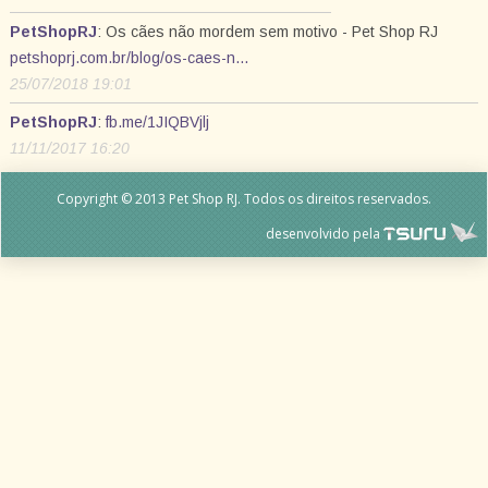
PetShopRJ
: Os cães não mordem sem motivo - Pet Shop RJ
petshoprj.com.br/blog/os-caes-n…
25/07/2018 19:01
PetShopRJ
:
fb.me/1JIQBVjlj
11/11/2017 16:20
Copyright © 2013 Pet Shop RJ. Todos os direitos reservados.
desenvolvido pela