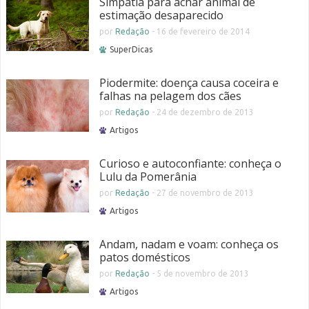
Simpatia para achar animal de
estimação desaparecido
por
Redação
-
16 de fevereiro de 2014
SuperDicas
Piodermite: doença causa coceira e
falhas na pelagem dos cães
por
Redação
-
24 de dezembro de 2013
Artigos
Curioso e autoconfiante: conheça o
Lulu da Pomerânia
por
Redação
-
27 de novembro de 2013
Artigos
Andam, nadam e voam: conheça os
patos domésticos
por
Redação
-
5 de novembro de 2013
Artigos