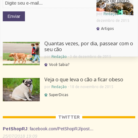
bolas de pelos
nos gatos
por
Redação
-
19 de
dezembro de 2015
Artigos
Quantas vezes, por dia, passear com o
seu cão
por
Redação
-
3 de dezembro de 2015
Você Sabia?
Veja o que leva o cão a ficar obeso
por
Redação
-
18 de novembro de 2015
SuperDicas
TWITTER
PetShopRJ
:
facebook.com/PetShopRJ/post…
25/07/2018 19:09