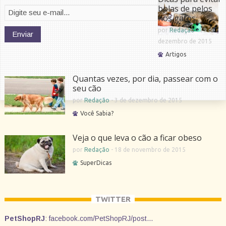
bolas de pelos
nos gatos
por
Redação
-
19 de
dezembro de 2015
Artigos
Quantas vezes, por dia, passear com o
seu cão
por
Redação
-
3 de dezembro de 2015
Você Sabia?
Veja o que leva o cão a ficar obeso
por
Redação
-
18 de novembro de 2015
SuperDicas
TWITTER
PetShopRJ
:
facebook.com/PetShopRJ/post…