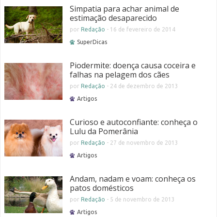
Simpatia para achar animal de
estimação desaparecido
por
Redação
-
16 de fevereiro de 2014
SuperDicas
Piodermite: doença causa coceira e
falhas na pelagem dos cães
por
Redação
-
24 de dezembro de 2013
Artigos
Curioso e autoconfiante: conheça o
Lulu da Pomerânia
por
Redação
-
27 de novembro de 2013
Artigos
Andam, nadam e voam: conheça os
patos domésticos
por
Redação
-
5 de novembro de 2013
Artigos