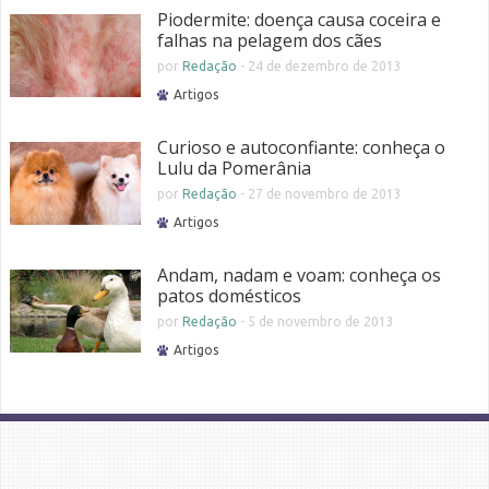
Piodermite: doença causa coceira e
falhas na pelagem dos cães
por
Redação
-
24 de dezembro de 2013
Artigos
Curioso e autoconfiante: conheça o
Lulu da Pomerânia
por
Redação
-
27 de novembro de 2013
Artigos
Andam, nadam e voam: conheça os
patos domésticos
por
Redação
-
5 de novembro de 2013
Artigos