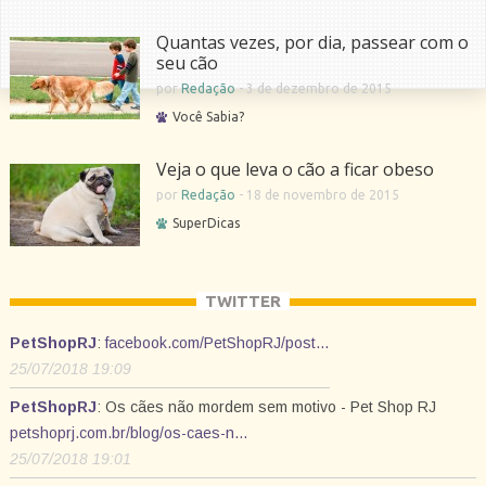
Quantas vezes, por dia, passear com o
seu cão
por
Redação
-
3 de dezembro de 2015
Você Sabia?
Veja o que leva o cão a ficar obeso
por
Redação
-
18 de novembro de 2015
SuperDicas
TWITTER
PetShopRJ
:
facebook.com/PetShopRJ/post…
25/07/2018 19:09
PetShopRJ
: Os cães não mordem sem motivo - Pet Shop RJ
petshoprj.com.br/blog/os-caes-n…
25/07/2018 19:01