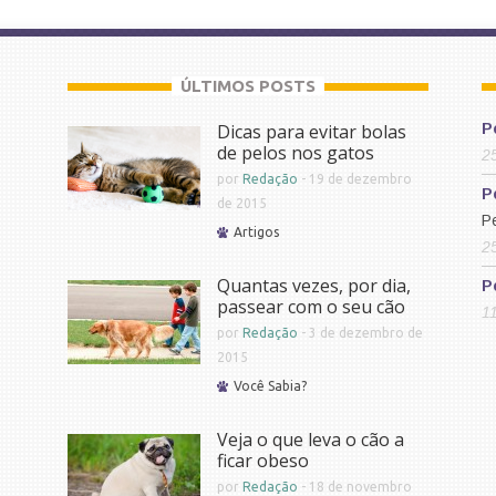
ÚLTIMOS POSTS
Dicas para evitar bolas
P
de pelos nos gatos
2
por
Redação
-
19 de dezembro
P
de 2015
P
Artigos
2
Quantas vezes, por dia,
P
passear com o seu cão
1
por
Redação
-
3 de dezembro de
2015
Você Sabia?
Veja o que leva o cão a
ficar obeso
por
Redação
-
18 de novembro