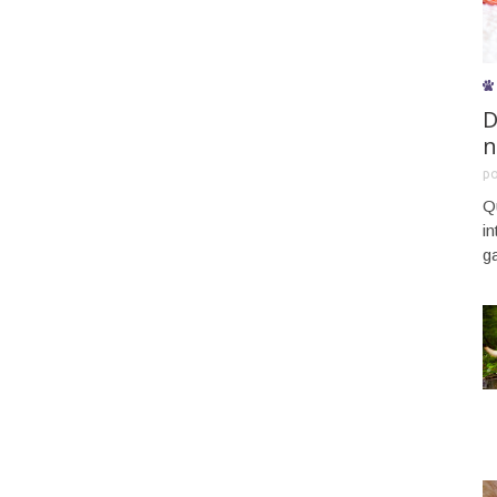
D
n
p
Q
i
g