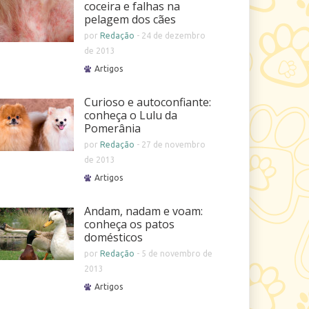
coceira e falhas na
pelagem dos cães
por
Redação
-
24 de dezembro
de 2013
Artigos
Curioso e autoconfiante:
conheça o Lulu da
Pomerânia
por
Redação
-
27 de novembro
de 2013
Artigos
Andam, nadam e voam:
conheça os patos
domésticos
por
Redação
-
5 de novembro de
2013
Artigos