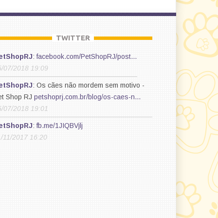
TWITTER
etShopRJ
:
facebook.com/PetShopRJ/post…
5/07/2018 19:09
etShopRJ
: Os cães não mordem sem motivo -
et Shop RJ
petshoprj.com.br/blog/os-caes-n…
5/07/2018 19:01
etShopRJ
:
fb.me/1JIQBVjlj
1/11/2017 16:20