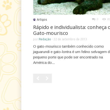
0
8
Artigos
Rápido e individualista: conheça 
Gato-mourisco
por
Redação
-
22 de setembro de 2013
O gato-mourisco também conhecido como
jaguarundi e gato-lontra é um felino selvagem 
pequeno porte que pode ser encontrado na
América do...