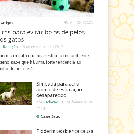
0
360271
Artigos
icas para evitar bolas de pelos
os gatos
or
Redação
-
19 de dezembro de 2015
uem tem gato que fica restrito a um ambiente
nterno sabe que há uma forte tendência ao
anho de peso e à...
Simpatia para achar
animal de estimação
desaparecido
por
Redação
-
16 de fevereiro de
2014
SuperDicas
Piodermite: doença causa