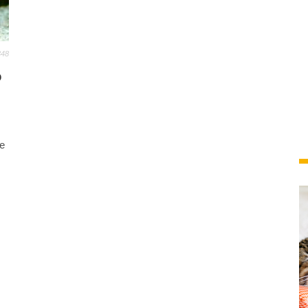
348
o
de