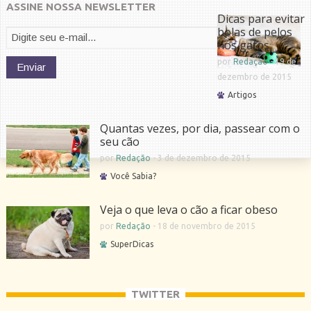
ASSINE NOSSA NEWSLETTER
Dicas para evitar
bolas de pelos
nos gatos
por
Redação
-
19 de
dezembro de 2015
Artigos
Quantas vezes, por dia, passear com o
seu cão
por
Redação
-
3 de dezembro de 2015
Você Sabia?
Veja o que leva o cão a ficar obeso
por
Redação
-
18 de novembro de 2015
SuperDicas
TWITTER