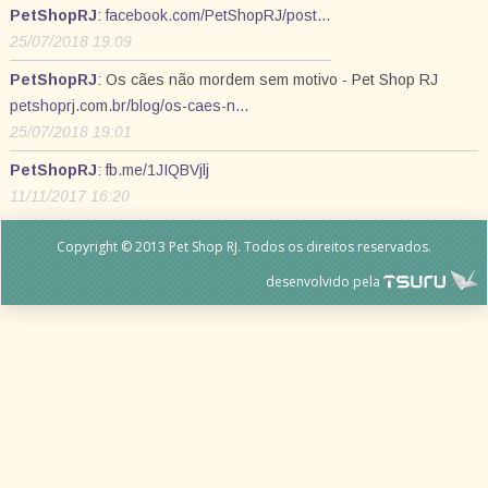
PetShopRJ
:
facebook.com/PetShopRJ/post…
25/07/2018 19:09
PetShopRJ
: Os cães não mordem sem motivo - Pet Shop RJ
petshoprj.com.br/blog/os-caes-n…
25/07/2018 19:01
PetShopRJ
:
fb.me/1JIQBVjlj
11/11/2017 16:20
Copyright © 2013 Pet Shop RJ. Todos os direitos reservados.
desenvolvido pela