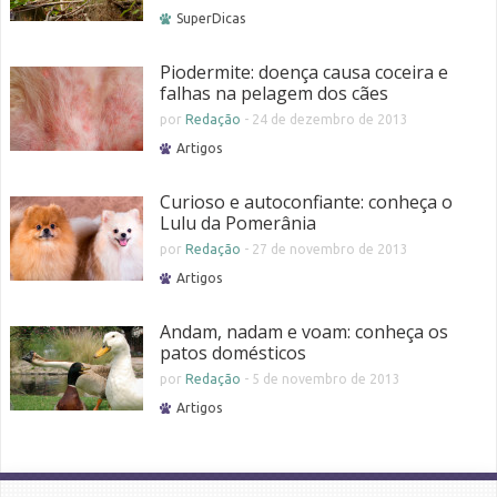
SuperDicas
Piodermite: doença causa coceira e
falhas na pelagem dos cães
por
Redação
-
24 de dezembro de 2013
Artigos
Curioso e autoconfiante: conheça o
Lulu da Pomerânia
por
Redação
-
27 de novembro de 2013
Artigos
Andam, nadam e voam: conheça os
patos domésticos
por
Redação
-
5 de novembro de 2013
Artigos