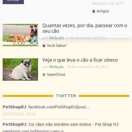
dezembro de 2015
Artigos
Quantas vezes, por dia, passear com o
seu cão
por
Redação
-
3 de dezembro de 2015
Você Sabia?
Veja o que leva o cão a ficar obeso
por
Redação
-
18 de novembro de 2015
SuperDicas
TWITTER
PetShopRJ
:
facebook.com/PetShopRJ/post…
25/07/2018 19:09
PetShopRJ
: Os cães não mordem sem motivo - Pet Shop RJ
petshoprj.com.br/blog/os-caes-n…