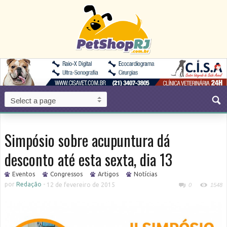
Simpósio sobre acupuntura dá
desconto até esta sexta, dia 13
Eventos
Congressos
Artigos
Notícias
por
Redação
-
12 de fevereiro de 2015
0
1548