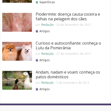
SuperDicas
Piodermite: doença causa coceira e
falhas na pelagem dos cães
por
Redação
-
24 de dezembro de 2013
Artigos
Curioso e autoconfiante: conheça o
Lulu da Pomerânia
por
Redação
-
27 de novembro de 2013
Artigos
Andam, nadam e voam: conheça os
patos domésticos
por
Redação
-
5 de novembro de 2013
Artigos