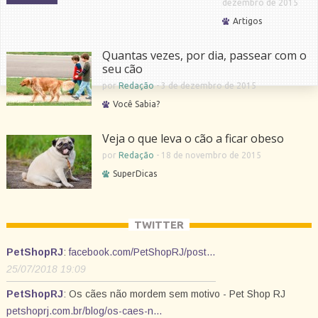
dezembro de 2015
Artigos
Quantas vezes, por dia, passear com o
seu cão
por
Redação
-
3 de dezembro de 2015
Você Sabia?
Veja o que leva o cão a ficar obeso
por
Redação
-
18 de novembro de 2015
SuperDicas
TWITTER
PetShopRJ
:
facebook.com/PetShopRJ/post…
25/07/2018 19:09
PetShopRJ
: Os cães não mordem sem motivo - Pet Shop RJ
petshoprj.com.br/blog/os-caes-n…