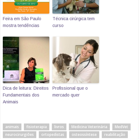
Feira em São Paulo
Técnica cirúrgica tem
mostra tendências
curso
Dica de leitura: Direitos
Profissional que o
Fundamentais dos
mercado quer
Animais
animais
fisioterapia
livros
Medicina Veterinária
MedVet
neurocirurgiões
ortopedistas
osteossíntese
reabilitação