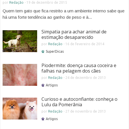
por
Redação
-
19 de dezembro de 2015
Quem tem gato que fica restrito a um ambiente interno sabe que
há uma forte tendência ao ganho de peso e à...
Simpatia para achar animal de
estimação desaparecido
por
Redação
-
16 de fevereiro de 2014
SuperDicas
Piodermite: doença causa coceira e
falhas na pelagem dos cães
por
Redação
-
24 de dezembro de 2013
Artigos
Curioso e autoconfiante: conheça o
Lulu da Pomerânia
por
Redação
-
27 de novembro de 2013
Artigos