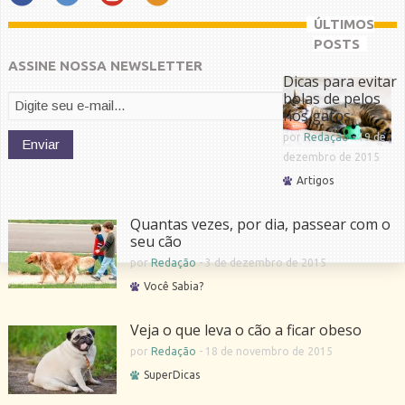
ÚLTIMOS
POSTS
ASSINE NOSSA NEWSLETTER
Dicas para evitar
bolas de pelos
nos gatos
por
Redação
-
19 de
dezembro de 2015
Artigos
Quantas vezes, por dia, passear com o
seu cão
por
Redação
-
3 de dezembro de 2015
Você Sabia?
Veja o que leva o cão a ficar obeso
por
Redação
-
18 de novembro de 2015
SuperDicas