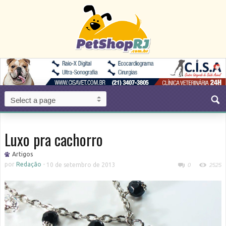
Luxo pra cachorro
Artigos
por
Redação
-
10 de setembro de 2013
0
2525