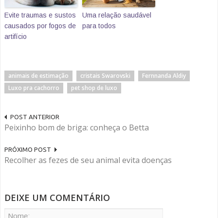
Evite traumas e sustos
Uma relação saudável
causados por fogos de
para todos
artifício
animais de estimação
cristais Swarovski
Fernnanda Aldiy
Luxo pra cachorro
pet shop de luxo
POST ANTERIOR
Peixinho bom de briga: conheça o Betta
PRÓXIMO POST
Recolher as fezes de seu animal evita doenças
DEIXE UM COMENTÁRIO