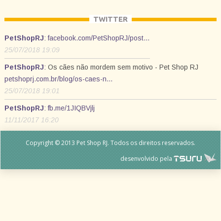
TWITTER
PetShopRJ
:
facebook.com/PetShopRJ/post…
25/07/2018 19:09
PetShopRJ
: Os cães não mordem sem motivo - Pet Shop RJ
petshoprj.com.br/blog/os-caes-n…
25/07/2018 19:01
PetShopRJ
:
fb.me/1JIQBVjlj
11/11/2017 16:20
Copyright © 2013 Pet Shop RJ. Todos os direitos reservados.
desenvolvido pela