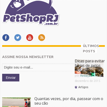
ÚLTIMOS
POSTS
ASSINE NOSSA NEWSLETTER
Dicas para evitar
bolas de pelos
nos gatos
por
Redação
-
19 de
dezembro de 2015
Artigos
Quantas vezes, por dia, passear com o
seu cão