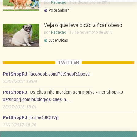
por
Redação
-
3 de dezembro de 2015
Você Sabia?
Veja o que leva o cão a ficar obeso
por
Redação
-
18 de novembro de 2015
SuperDicas
TWITTER
PetShopRJ
:
facebook.com/PetShopRJ/post…
25/07/2018 19:09
PetShopRJ
: Os cães não mordem sem motivo - Pet Shop RJ
petshoprj.com.br/blog/os-caes-n…
25/07/2018 19:01
PetShopRJ
:
fb.me/1JIQBVjlj
11/11/2017 16:20