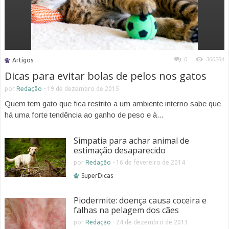
0
360284
Artigos
Dicas para evitar bolas de pelos nos gatos
por
Redação
-
19 de dezembro de 2015
Quem tem gato que fica restrito a um ambiente interno sabe que
há uma forte tendência ao ganho de peso e à...
Simpatia para achar animal de
estimação desaparecido
por
Redação
-
16 de fevereiro de 2014
SuperDicas
Piodermite: doença causa coceira e
falhas na pelagem dos cães
por
Redação
-
24 de dezembro de 2013