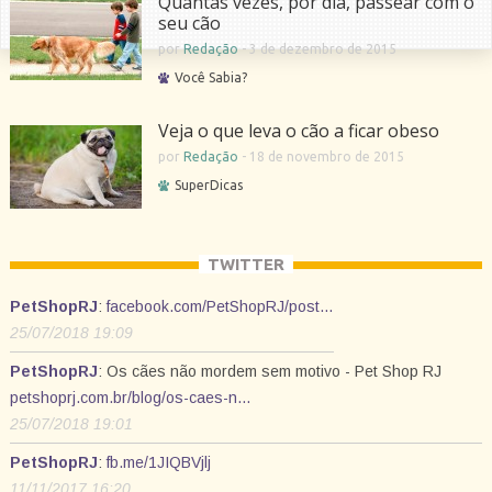
Quantas vezes, por dia, passear com o
seu cão
por
Redação
-
3 de dezembro de 2015
Você Sabia?
Veja o que leva o cão a ficar obeso
por
Redação
-
18 de novembro de 2015
SuperDicas
TWITTER
PetShopRJ
:
facebook.com/PetShopRJ/post…
25/07/2018 19:09
PetShopRJ
: Os cães não mordem sem motivo - Pet Shop RJ
petshoprj.com.br/blog/os-caes-n…
25/07/2018 19:01
PetShopRJ
:
fb.me/1JIQBVjlj
11/11/2017 16:20