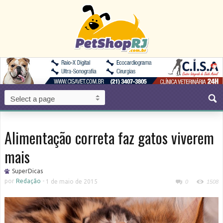
Alimentação correta faz gatos viverem
mais
SuperDicas
por
Redação
-
1 de maio de 2015
0
1508