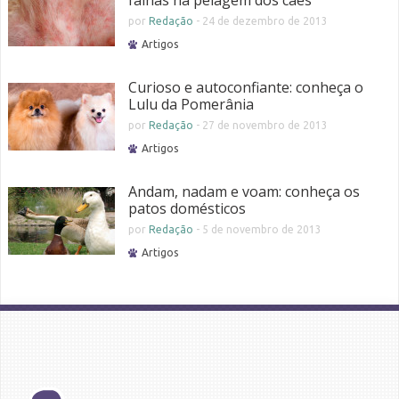
falhas na pelagem dos cães
por
Redação
-
24 de dezembro de 2013
Artigos
Curioso e autoconfiante: conheça o
Lulu da Pomerânia
por
Redação
-
27 de novembro de 2013
Artigos
Andam, nadam e voam: conheça os
patos domésticos
por
Redação
-
5 de novembro de 2013
Artigos