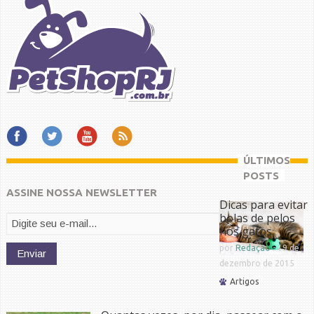
ÚLTIMOS
POSTS
ASSINE NOSSA NEWSLETTER
Dicas para evitar
bolas de pelos
nos gatos
por
Redação
-
19 de
dezembro de 2015
Artigos