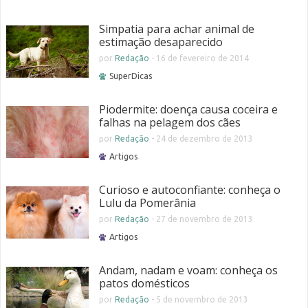
Simpatia para achar animal de
estimação desaparecido
por
Redação
-
16 de fevereiro de 2014
SuperDicas
Piodermite: doença causa coceira e
falhas na pelagem dos cães
por
Redação
-
24 de dezembro de 2013
Artigos
Curioso e autoconfiante: conheça o
Lulu da Pomerânia
por
Redação
-
27 de novembro de 2013
Artigos
Andam, nadam e voam: conheça os
patos domésticos
por
Redação
-
5 de novembro de 2013