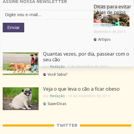
ASSINE NOSSA NEWSLETTER
Dicas para evitar
bolas de pelos
nos gatos
por
Redação
-
19 de
dezembro de 2015
Artigos
Quantas vezes, por dia, passear com o
seu cão
por
Redação
-
3 de dezembro de 2015
Você Sabia?
Veja o que leva o cão a ficar obeso
por
Redação
-
18 de novembro de 2015
SuperDicas
TWITTER