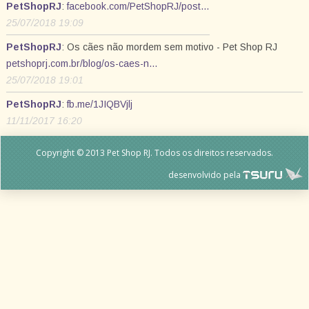
PetShopRJ
:
facebook.com/PetShopRJ/post…
25/07/2018 19:09
PetShopRJ
: Os cães não mordem sem motivo - Pet Shop RJ
petshoprj.com.br/blog/os-caes-n…
25/07/2018 19:01
PetShopRJ
:
fb.me/1JIQBVjlj
11/11/2017 16:20
Copyright © 2013 Pet Shop RJ. Todos os direitos reservados.
desenvolvido pela