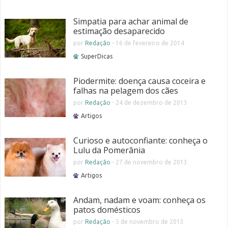
Simpatia para achar animal de
estimação desaparecido
por
Redação
-
16 de fevereiro de 2014
SuperDicas
Piodermite: doença causa coceira e
falhas na pelagem dos cães
por
Redação
-
24 de dezembro de 2013
Artigos
Curioso e autoconfiante: conheça o
Lulu da Pomerânia
por
Redação
-
27 de novembro de 2013
Artigos
Andam, nadam e voam: conheça os
patos domésticos
por
Redação
-
5 de novembro de 2013