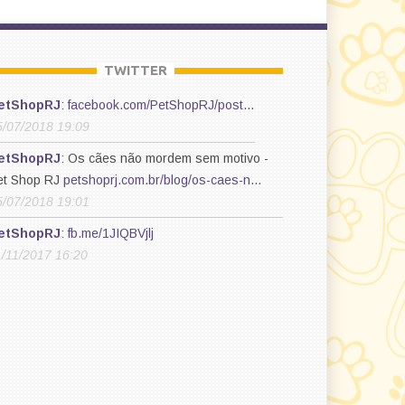
TWITTER
etShopRJ
:
facebook.com/PetShopRJ/post…
5/07/2018 19:09
etShopRJ
: Os cães não mordem sem motivo -
et Shop RJ
petshoprj.com.br/blog/os-caes-n…
5/07/2018 19:01
etShopRJ
:
fb.me/1JIQBVjlj
1/11/2017 16:20