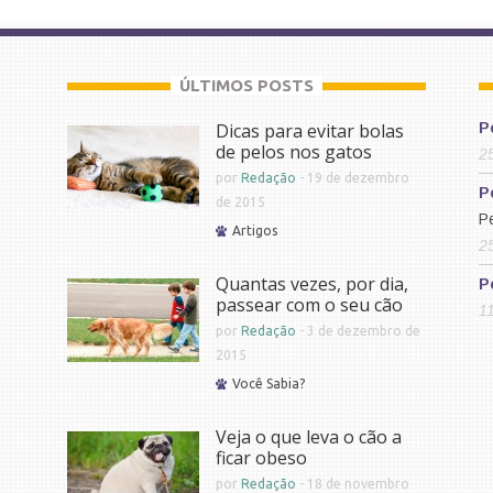
ÚLTIMOS POSTS
Dicas para evitar bolas
P
de pelos nos gatos
2
por
Redação
-
19 de dezembro
P
de 2015
P
Artigos
2
Quantas vezes, por dia,
P
passear com o seu cão
1
por
Redação
-
3 de dezembro de
2015
Você Sabia?
Veja o que leva o cão a
ficar obeso
por
Redação
-
18 de novembro