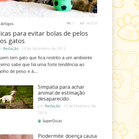
0
360378
Artigos
icas para evitar bolas de pelos
os gatos
or
Redação
-
19 de dezembro de 2015
uem tem gato que fica restrito a um ambiente
nterno sabe que há uma forte tendência ao
anho de peso e à...
Simpatia para achar
animal de estimação
desaparecido
por
Redação
-
16 de fevereiro de
2014
SuperDicas
Piodermite: doença causa