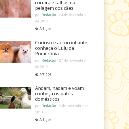
coceira e falhas na
pelagem dos cães
por
Redação
-
24 de dezembro
de 2013
Artigos
Curioso e autoconfiante:
conheça o Lulu da
Pomerânia
por
Redação
-
27 de novembro
de 2013
Artigos
Andam, nadam e voam:
conheça os patos
domésticos
por
Redação
-
5 de novembro de
2013
Artigos