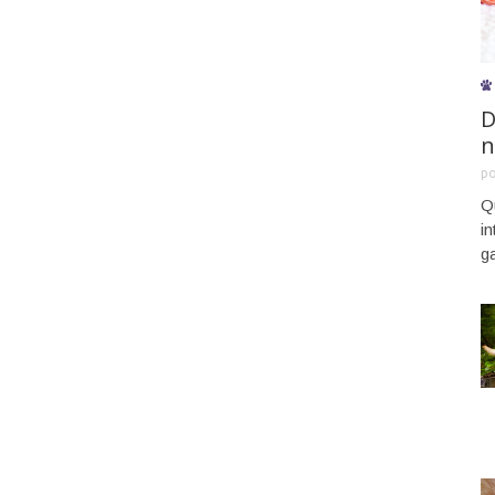
D
n
p
Q
i
g