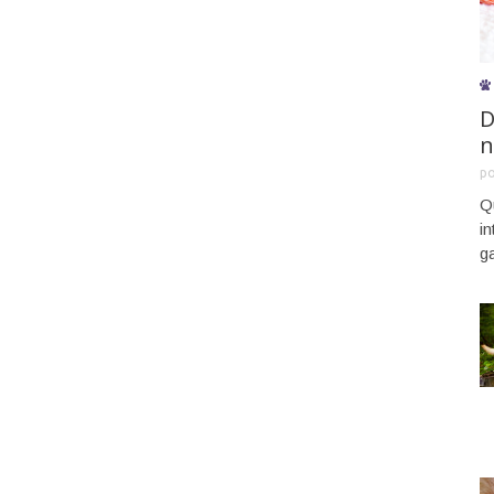
D
n
p
Q
i
g