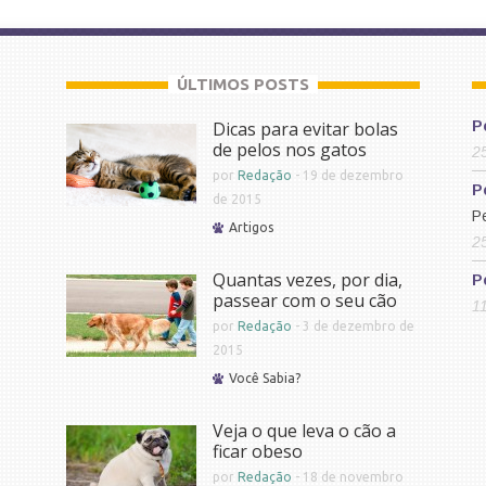
ÚLTIMOS POSTS
Dicas para evitar bolas
P
de pelos nos gatos
2
por
Redação
-
19 de dezembro
P
de 2015
P
Artigos
2
Quantas vezes, por dia,
P
passear com o seu cão
1
por
Redação
-
3 de dezembro de
2015
Você Sabia?
Veja o que leva o cão a
ficar obeso
por
Redação
-
18 de novembro