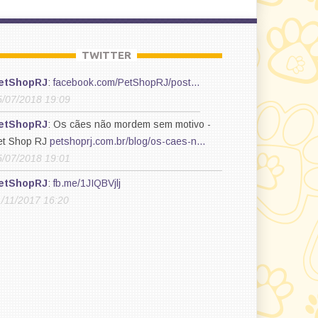
TWITTER
etShopRJ
:
facebook.com/PetShopRJ/post…
5/07/2018 19:09
etShopRJ
: Os cães não mordem sem motivo -
et Shop RJ
petshoprj.com.br/blog/os-caes-n…
5/07/2018 19:01
etShopRJ
:
fb.me/1JIQBVjlj
1/11/2017 16:20