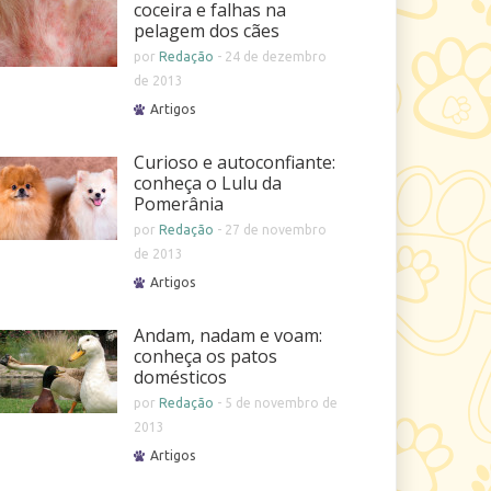
coceira e falhas na
pelagem dos cães
por
Redação
-
24 de dezembro
de 2013
Artigos
Curioso e autoconfiante:
conheça o Lulu da
Pomerânia
por
Redação
-
27 de novembro
de 2013
Artigos
Andam, nadam e voam:
conheça os patos
domésticos
por
Redação
-
5 de novembro de
2013
Artigos