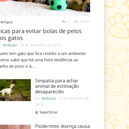
0
360447
Artigos
icas para evitar bolas de pelos
os gatos
or
Redação
-
19 de dezembro de 2015
uem tem gato que fica restrito a um ambiente
nterno sabe que há uma forte tendência ao
anho de peso e à...
Simpatia para achar
animal de estimação
desaparecido
por
Redação
-
16 de fevereiro de
2014
SuperDicas
Piodermite: doença causa