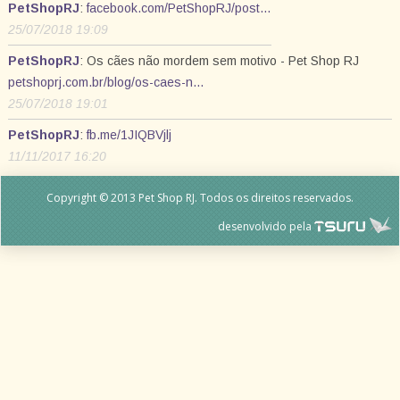
PetShopRJ
:
facebook.com/PetShopRJ/post…
25/07/2018 19:09
PetShopRJ
: Os cães não mordem sem motivo - Pet Shop RJ
petshoprj.com.br/blog/os-caes-n…
25/07/2018 19:01
PetShopRJ
:
fb.me/1JIQBVjlj
11/11/2017 16:20
Copyright © 2013 Pet Shop RJ. Todos os direitos reservados.
desenvolvido pela