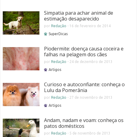
Simpatia para achar animal de
estimação desaparecido
por
Redação
-
16 de fevereiro de 2014
SuperDicas
Piodermite: doença causa coceira e
falhas na pelagem dos cães
por
Redação
-
24 de dezembro de 2013
Artigos
Curioso e autoconfiante: conheça o
Lulu da Pomerânia
por
Redação
-
27 de novembro de 2013
Artigos
Andam, nadam e voam: conheça os
patos domésticos
por
Redação
-
5 de novembro de 2013