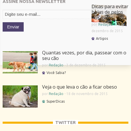
ASSINE NOSSA NEWSLETTER
Dicas para evitar
bolas de pelos
nos gatos
por
Redação
-
19 de
dezembro de 2015
Artigos
Quantas vezes, por dia, passear com o
seu cão
por
Redação
-
3 de dezembro de 2015
Você Sabia?
Veja o que leva o cão a ficar obeso
por
Redação
-
18 de novembro de 2015
SuperDicas
TWITTER