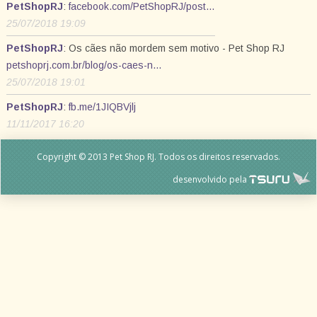
PetShopRJ
:
facebook.com/PetShopRJ/post…
25/07/2018 19:09
PetShopRJ
: Os cães não mordem sem motivo - Pet Shop RJ
petshoprj.com.br/blog/os-caes-n…
25/07/2018 19:01
PetShopRJ
:
fb.me/1JIQBVjlj
11/11/2017 16:20
Copyright © 2013 Pet Shop RJ. Todos os direitos reservados.
desenvolvido pela