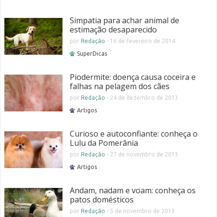
Simpatia para achar animal de
estimação desaparecido
por
Redação
-
16 de fevereiro de 2014
SuperDicas
Piodermite: doença causa coceira e
falhas na pelagem dos cães
por
Redação
-
24 de dezembro de 2013
Artigos
Curioso e autoconfiante: conheça o
Lulu da Pomerânia
por
Redação
-
27 de novembro de 2013
Artigos
Andam, nadam e voam: conheça os
patos domésticos
por
Redação
-
5 de novembro de 2013