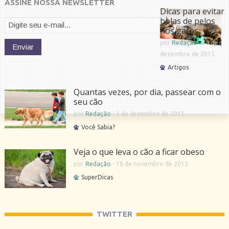
ASSINE NOSSA NEWSLETTER
Dicas para evitar
bolas de pelos
nos gatos
por
Redação
-
19 de
dezembro de 2015
Artigos
Quantas vezes, por dia, passear com o
seu cão
por
Redação
-
3 de dezembro de 2015
Você Sabia?
Veja o que leva o cão a ficar obeso
por
Redação
-
18 de novembro de 2015
SuperDicas
TWITTER