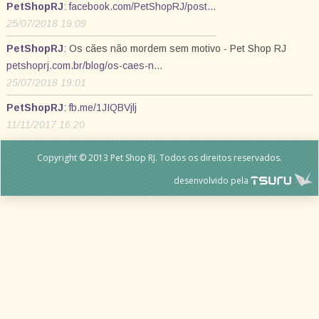
PetShopRJ
:
facebook.com/PetShopRJ/post…
25/07/2018 19:09
PetShopRJ
: Os cães não mordem sem motivo - Pet Shop RJ
petshoprj.com.br/blog/os-caes-n…
25/07/2018 19:01
PetShopRJ
:
fb.me/1JIQBVjlj
11/11/2017 16:20
Copyright © 2013 Pet Shop RJ. Todos os direitos reservados.
desenvolvido pela