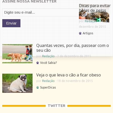
ASSINE NOSSA NEWSLETTER
Dicas para evitar
bolas de pelos
nos gatos
por
Redação
-
19 de
dezembro de 2015
Artigos
Quantas vezes, por dia, passear com o
seu cão
por
Redação
-
3 de dezembro de 2015
Você Sabia?
Veja o que leva o cão a ficar obeso
por
Redação
-
18 de novembro de 2015
SuperDicas
TWITTER