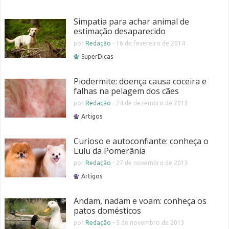
Simpatia para achar animal de
estimação desaparecido
por
Redação
-
16 de fevereiro de 2014
SuperDicas
Piodermite: doença causa coceira e
falhas na pelagem dos cães
por
Redação
-
24 de dezembro de 2013
Artigos
Curioso e autoconfiante: conheça o
Lulu da Pomerânia
por
Redação
-
27 de novembro de 2013
Artigos
Andam, nadam e voam: conheça os
patos domésticos
por
Redação
-
5 de novembro de 2013