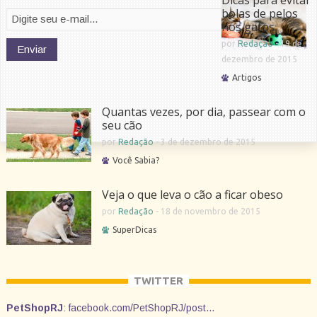
Dicas para evitar
bolas de pelos
nos gatos
por
Redação
-
19 de
dezembro de 2015
Artigos
Quantas vezes, por dia, passear com o
seu cão
por
Redação
-
3 de dezembro de 2015
Você Sabia?
Veja o que leva o cão a ficar obeso
por
Redação
-
18 de novembro de 2015
SuperDicas
TWITTER
PetShopRJ
:
facebook.com/PetShopRJ/post…