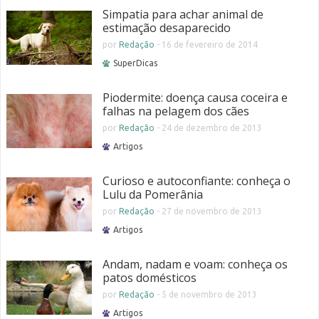
Simpatia para achar animal de
estimação desaparecido
por
Redação
-
16 de fevereiro de 2014
SuperDicas
Piodermite: doença causa coceira e
falhas na pelagem dos cães
por
Redação
-
24 de dezembro de 2013
Artigos
Curioso e autoconfiante: conheça o
Lulu da Pomerânia
por
Redação
-
27 de novembro de 2013
Artigos
Andam, nadam e voam: conheça os
patos domésticos
por
Redação
-
5 de novembro de 2013
Artigos