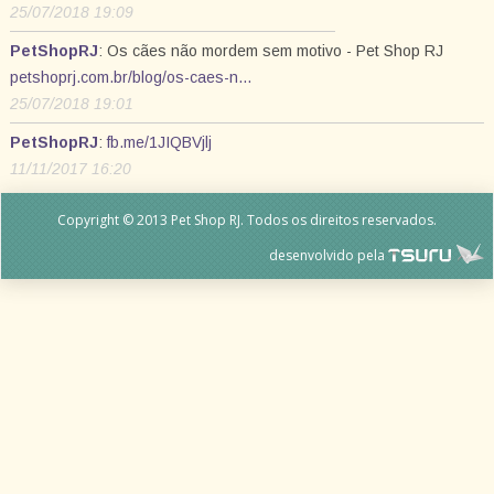
25/07/2018 19:09
PetShopRJ
: Os cães não mordem sem motivo - Pet Shop RJ
petshoprj.com.br/blog/os-caes-n…
25/07/2018 19:01
PetShopRJ
:
fb.me/1JIQBVjlj
11/11/2017 16:20
Copyright © 2013 Pet Shop RJ. Todos os direitos reservados.
desenvolvido pela