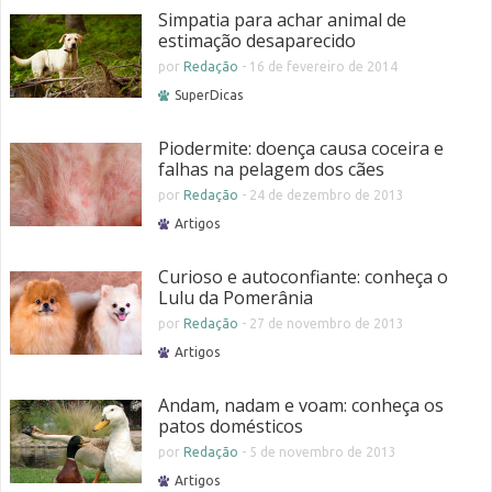
Simpatia para achar animal de
estimação desaparecido
por
Redação
-
16 de fevereiro de 2014
SuperDicas
Piodermite: doença causa coceira e
falhas na pelagem dos cães
por
Redação
-
24 de dezembro de 2013
Artigos
Curioso e autoconfiante: conheça o
Lulu da Pomerânia
por
Redação
-
27 de novembro de 2013
Artigos
Andam, nadam e voam: conheça os
patos domésticos
por
Redação
-
5 de novembro de 2013
Artigos