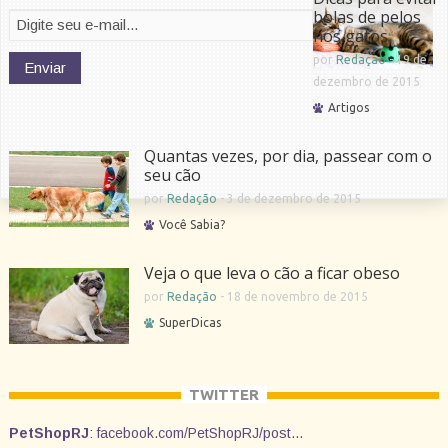
bolas de pelos
nos gatos
por
Redação
-
19 de
dezembro de 2015
Artigos
Quantas vezes, por dia, passear com o
seu cão
por
Redação
-
3 de dezembro de 2015
Você Sabia?
Veja o que leva o cão a ficar obeso
por
Redação
-
18 de novembro de 2015
SuperDicas
TWITTER
PetShopRJ
:
facebook.com/PetShopRJ/post…