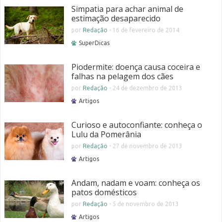
Simpatia para achar animal de
estimação desaparecido
por
Redação
-
16 de fevereiro de 2014
SuperDicas
Piodermite: doença causa coceira e
falhas na pelagem dos cães
por
Redação
-
24 de dezembro de 2013
Artigos
Curioso e autoconfiante: conheça o
Lulu da Pomerânia
por
Redação
-
27 de novembro de 2013
Artigos
Andam, nadam e voam: conheça os
patos domésticos
por
Redação
-
5 de novembro de 2013
Artigos