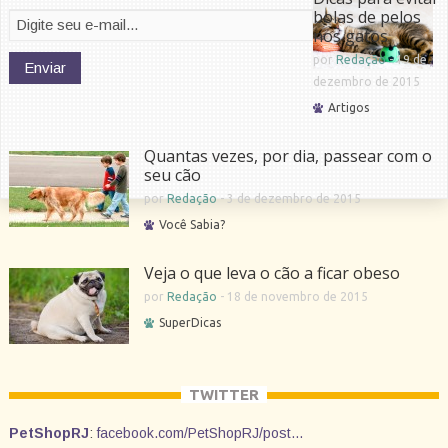
bolas de pelos
nos gatos
por
Redação
-
19 de
dezembro de 2015
Artigos
Quantas vezes, por dia, passear com o
seu cão
por
Redação
-
3 de dezembro de 2015
Você Sabia?
Veja o que leva o cão a ficar obeso
por
Redação
-
18 de novembro de 2015
SuperDicas
TWITTER
PetShopRJ
:
facebook.com/PetShopRJ/post…