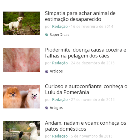
Simpatia para achar animal de
estimação desaparecido
por
Redação
-
16 de fevereiro de 2014
SuperDicas
Piodermite: doença causa coceira e
falhas na pelagem dos cães
por
Redação
-
24 de dezembro de 2013
Artigos
Curioso e autoconfiante: conheça o
Lulu da Pomerânia
por
Redação
-
27 de novembro de 2013
Artigos
Andam, nadam e voam: conheça os
patos domésticos
por
Redação
-
5 de novembro de 2013