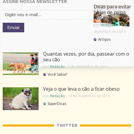
ASSINE NOSSA NEWSLETTER
Dicas para evitar
bolas de pelos
nos gatos
por
Redação
-
19 de
dezembro de 2015
Artigos
Quantas vezes, por dia, passear com o
seu cão
por
Redação
-
3 de dezembro de 2015
Você Sabia?
Veja o que leva o cão a ficar obeso
por
Redação
-
18 de novembro de 2015
SuperDicas
TWITTER