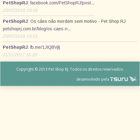
PetShopRJ
:
facebook.com/PetShopRJ/post…
25/07/2018 19:09
PetShopRJ
: Os cães não mordem sem motivo - Pet Shop RJ
petshoprj.com.br/blog/os-caes-n…
25/07/2018 19:01
PetShopRJ
:
fb.me/1JIQBVjlj
11/11/2017 16:20
Copyright © 2013 Pet Shop RJ. Todos os direitos reservados.
desenvolvido pela