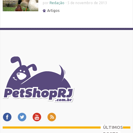
por
Redação
-
5 de novembro de 2013
Artigos
ÚLTIMOS