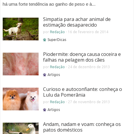
há uma forte tendência ao ganho de peso e à...
Simpatia para achar animal de
estimação desaparecido
por
Redação
-
16 de fevereiro de 2014
SuperDicas
Piodermite: doença causa coceira e
falhas na pelagem dos cães
por
Redação
-
24 de dezembro de 2013
Artigos
Curioso e autoconfiante: conheça o
Lulu da Pomerânia
por
Redação
-
27 de novembro de 2013
Artigos
Andam, nadam e voam: conheça os
patos domésticos