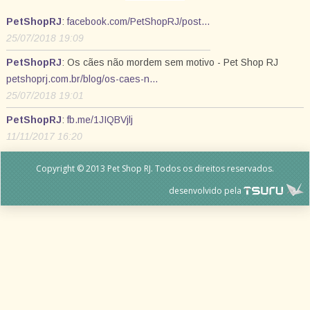
PetShopRJ
:
facebook.com/PetShopRJ/post…
25/07/2018 19:09
PetShopRJ
: Os cães não mordem sem motivo - Pet Shop RJ
petshoprj.com.br/blog/os-caes-n…
25/07/2018 19:01
PetShopRJ
:
fb.me/1JIQBVjlj
11/11/2017 16:20
Copyright © 2013 Pet Shop RJ. Todos os direitos reservados.
desenvolvido pela