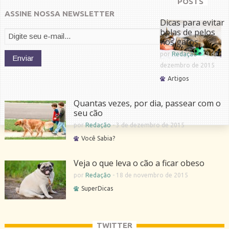
POSTS
ASSINE NOSSA NEWSLETTER
Dicas para evitar
bolas de pelos
nos gatos
por
Redação
-
19 de
dezembro de 2015
Artigos
Quantas vezes, por dia, passear com o
seu cão
por
Redação
-
3 de dezembro de 2015
Você Sabia?
Veja o que leva o cão a ficar obeso
por
Redação
-
18 de novembro de 2015
SuperDicas
TWITTER