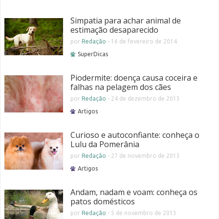
Simpatia para achar animal de
estimação desaparecido
por
Redação
-
16 de fevereiro de 2014
SuperDicas
Piodermite: doença causa coceira e
falhas na pelagem dos cães
por
Redação
-
24 de dezembro de 2013
Artigos
Curioso e autoconfiante: conheça o
Lulu da Pomerânia
por
Redação
-
27 de novembro de 2013
Artigos
Andam, nadam e voam: conheça os
patos domésticos
por
Redação
-
5 de novembro de 2013