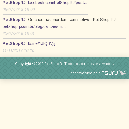
PetShopRJ
:
facebook.com/PetShopRJ/post…
25/07/2018 19:09
PetShopRJ
: Os cães não mordem sem motivo - Pet Shop RJ
petshoprj.com.br/blog/os-caes-n…
25/07/2018 19:01
PetShopRJ
:
fb.me/1JIQBVjlj
11/11/2017 16:20
Copyright © 2013 Pet Shop RJ. Todos os direitos reservados.
desenvolvido pela