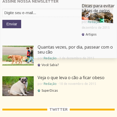
ASSINE NOSSA NEWSLETTER
Dicas para evitar
bolas de pelos
nos gatos
por
Redação
-
19 de
dezembro de 2015
Artigos
Quantas vezes, por dia, passear com o
seu cão
por
Redação
-
3 de dezembro de 2015
Você Sabia?
Veja o que leva o cão a ficar obeso
por
Redação
-
18 de novembro de 2015
SuperDicas
TWITTER