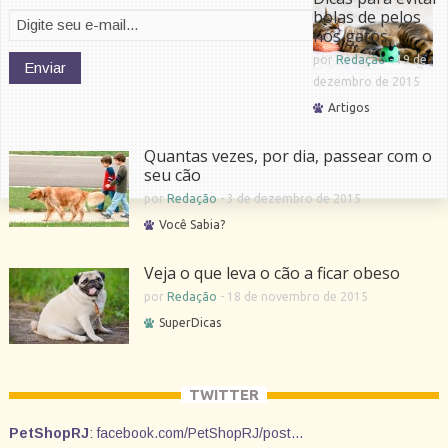
bolas de pelos
nos gatos
por
Redação
-
19 de
dezembro de 2015
Artigos
Quantas vezes, por dia, passear com o
seu cão
por
Redação
-
3 de dezembro de 2015
Você Sabia?
Veja o que leva o cão a ficar obeso
por
Redação
-
18 de novembro de 2015
SuperDicas
TWITTER
PetShopRJ
:
facebook.com/PetShopRJ/post…