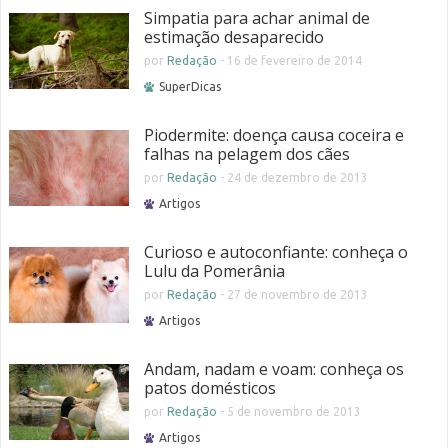
Simpatia para achar animal de
estimação desaparecido
por
Redação
-
16 de fevereiro de 2014
SuperDicas
Piodermite: doença causa coceira e
falhas na pelagem dos cães
por
Redação
-
24 de dezembro de 2013
Artigos
Curioso e autoconfiante: conheça o
Lulu da Pomerânia
por
Redação
-
27 de novembro de 2013
Artigos
Andam, nadam e voam: conheça os
patos domésticos
por
Redação
-
5 de novembro de 2013
Artigos