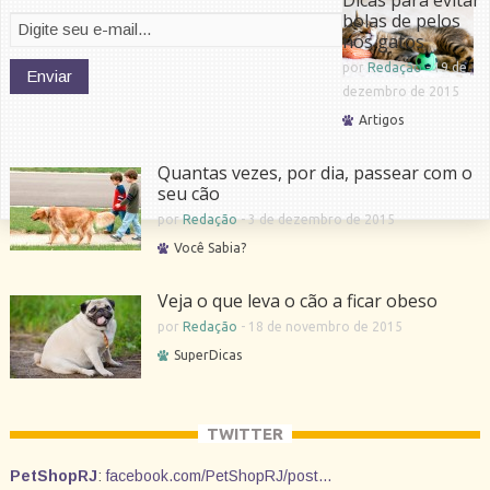
Dicas para evitar
bolas de pelos
nos gatos
por
Redação
-
19 de
dezembro de 2015
Artigos
Quantas vezes, por dia, passear com o
seu cão
por
Redação
-
3 de dezembro de 2015
Você Sabia?
Veja o que leva o cão a ficar obeso
por
Redação
-
18 de novembro de 2015
SuperDicas
TWITTER
PetShopRJ
:
facebook.com/PetShopRJ/post…