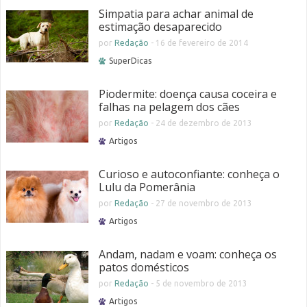
Simpatia para achar animal de
estimação desaparecido
por
Redação
-
16 de fevereiro de 2014
SuperDicas
Piodermite: doença causa coceira e
falhas na pelagem dos cães
por
Redação
-
24 de dezembro de 2013
Artigos
Curioso e autoconfiante: conheça o
Lulu da Pomerânia
por
Redação
-
27 de novembro de 2013
Artigos
Andam, nadam e voam: conheça os
patos domésticos
por
Redação
-
5 de novembro de 2013
Artigos