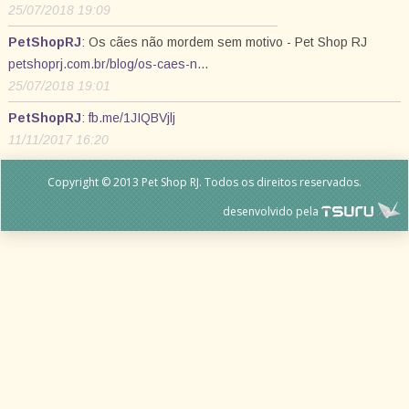
25/07/2018 19:09
PetShopRJ
: Os cães não mordem sem motivo - Pet Shop RJ
petshoprj.com.br/blog/os-caes-n…
25/07/2018 19:01
PetShopRJ
:
fb.me/1JIQBVjlj
11/11/2017 16:20
Copyright © 2013 Pet Shop RJ. Todos os direitos reservados.
desenvolvido pela