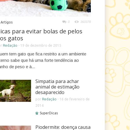
0
360378
Artigos
icas para evitar bolas de pelos
os gatos
or
Redação
-
19 de dezembro de 2015
uem tem gato que fica restrito a um ambiente
nterno sabe que há uma forte tendência ao
anho de peso e à...
Simpatia para achar
animal de estimação
desaparecido
por
Redação
-
16 de fevereiro de
2014
SuperDicas
Piodermite: doença causa