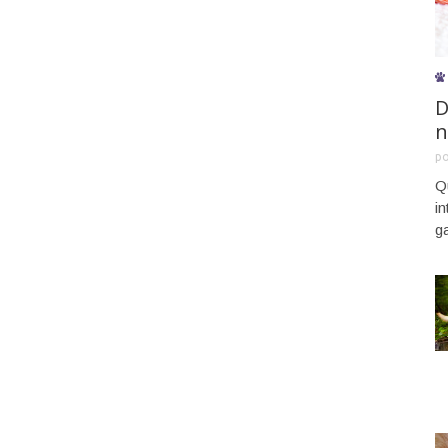
D
n
p
Q
i
g