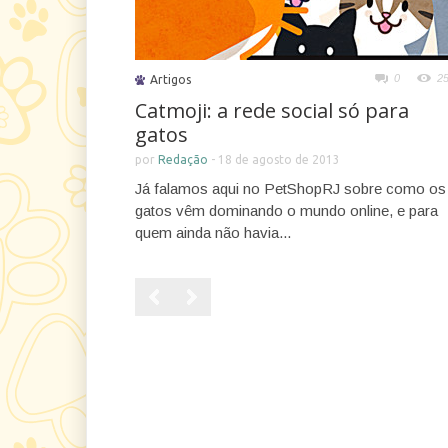
0
2
Artigos
Catmoji: a rede social só para
gatos
por
Redação
-
18 de agosto de 2013
Já falamos aqui no PetShopRJ sobre como os
gatos vêm dominando o mundo online, e para
quem ainda não havia...