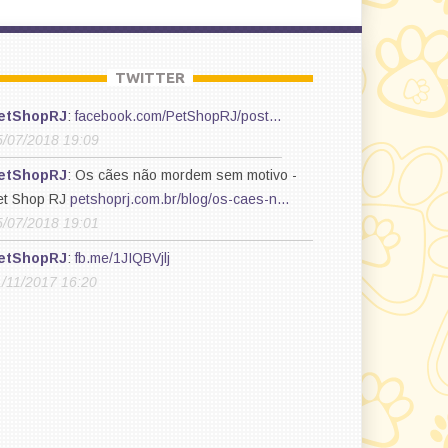
TWITTER
etShopRJ
:
facebook.com/PetShopRJ/post…
5/07/2018 19:09
etShopRJ
: Os cães não mordem sem motivo -
et Shop RJ
petshoprj.com.br/blog/os-caes-n…
5/07/2018 19:01
etShopRJ
:
fb.me/1JIQBVjlj
1/11/2017 16:20