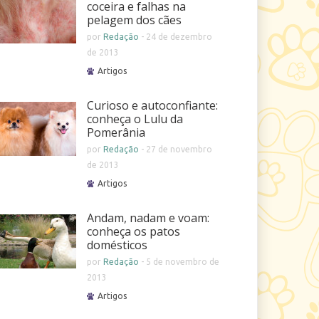
coceira e falhas na
pelagem dos cães
por
Redação
-
24 de dezembro
de 2013
Artigos
Curioso e autoconfiante:
conheça o Lulu da
Pomerânia
por
Redação
-
27 de novembro
de 2013
Artigos
Andam, nadam e voam:
conheça os patos
domésticos
por
Redação
-
5 de novembro de
2013
Artigos