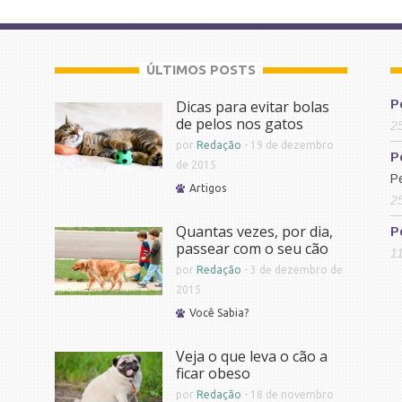
ÚLTIMOS POSTS
Dicas para evitar bolas
P
de pelos nos gatos
2
por
Redação
-
19 de dezembro
P
de 2015
P
Artigos
2
Quantas vezes, por dia,
P
passear com o seu cão
1
por
Redação
-
3 de dezembro de
2015
Você Sabia?
Veja o que leva o cão a
ficar obeso
por
Redação
-
18 de novembro