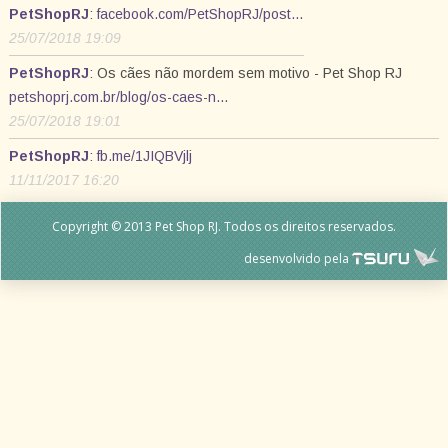
PetShopRJ
:
facebook.com/PetShopRJ/post…
25/07/2018 19:09
PetShopRJ
: Os cães não mordem sem motivo - Pet Shop RJ
petshoprj.com.br/blog/os-caes-n…
25/07/2018 19:01
PetShopRJ
:
fb.me/1JIQBVjlj
11/11/2017 16:20
Copyright © 2013 Pet Shop RJ. Todos os direitos reservados.
desenvolvido pela