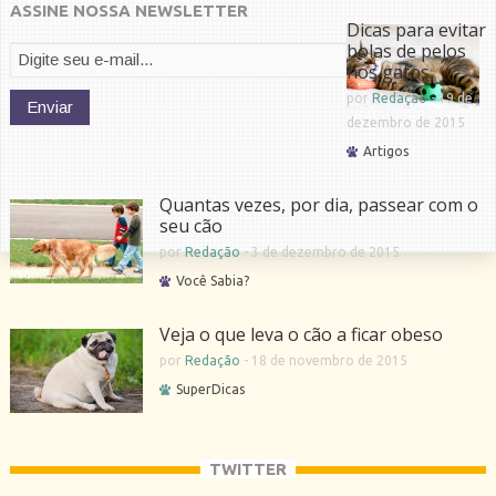
ASSINE NOSSA NEWSLETTER
Dicas para evitar
bolas de pelos
nos gatos
por
Redação
-
19 de
dezembro de 2015
Artigos
Quantas vezes, por dia, passear com o
seu cão
por
Redação
-
3 de dezembro de 2015
Você Sabia?
Veja o que leva o cão a ficar obeso
por
Redação
-
18 de novembro de 2015
SuperDicas
TWITTER