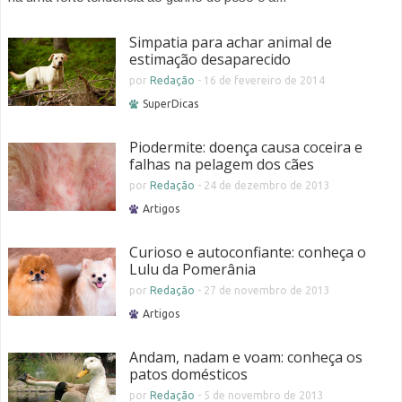
Simpatia para achar animal de
estimação desaparecido
por
Redação
-
16 de fevereiro de 2014
SuperDicas
Piodermite: doença causa coceira e
falhas na pelagem dos cães
por
Redação
-
24 de dezembro de 2013
Artigos
Curioso e autoconfiante: conheça o
Lulu da Pomerânia
por
Redação
-
27 de novembro de 2013
Artigos
Andam, nadam e voam: conheça os
patos domésticos
por
Redação
-
5 de novembro de 2013