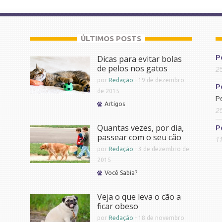
ÚLTIMOS POSTS
Dicas para evitar bolas
P
de pelos nos gatos
2
por
Redação
-
19 de dezembro
P
de 2015
P
Artigos
2
Quantas vezes, por dia,
P
passear com o seu cão
1
por
Redação
-
3 de dezembro de
2015
Você Sabia?
Veja o que leva o cão a
ficar obeso
por
Redação
-
18 de novembro