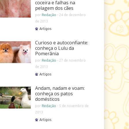
coceira e falhas na
pelagem dos cães
por
Redação
-
24 de dezembro
de 2013
Artigos
Curioso e autoconfiante:
conheça o Lulu da
Pomerânia
por
Redação
-
27 de novembro
de 2013
Artigos
Andam, nadam e voam:
conheça os patos
domésticos
por
Redação
-
5 de novembro de
2013
Artigos