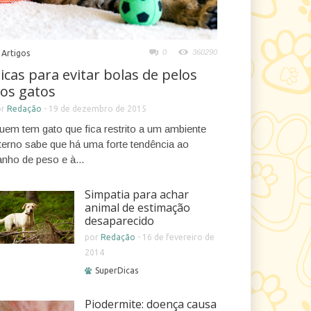
0
360290
Artigos
icas para evitar bolas de pelos
os gatos
or
Redação
-
19 de dezembro de 2015
uem tem gato que fica restrito a um ambiente
nterno sabe que há uma forte tendência ao
anho de peso e à...
Simpatia para achar
animal de estimação
desaparecido
por
Redação
-
16 de fevereiro de
2014
SuperDicas
Piodermite: doença causa