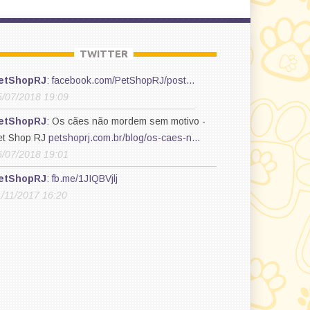
TWITTER
etShopRJ
:
facebook.com/PetShopRJ/post…
5/07/2018 19:09
etShopRJ
: Os cães não mordem sem motivo -
et Shop RJ
petshoprj.com.br/blog/os-caes-n…
5/07/2018 19:01
etShopRJ
:
fb.me/1JIQBVjlj
1/11/2017 16:20