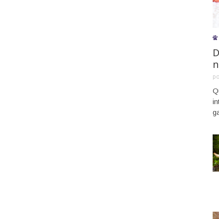
D
n
p
Q
i
g