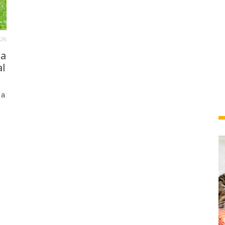
426
na
al
 a