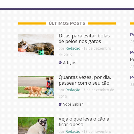
ÚLTIMOS POSTS
Dicas para evitar bolas
P
de pelos nos gatos
2
por
Redação
-
19 de dezembro
P
de 2015
P
Artigos
2
Quantas vezes, por dia,
P
passear com o seu cão
1
por
Redação
-
3 de dezembro de
2015
Você Sabia?
Veja o que leva o cão a
ficar obeso
por
Redação
-
18 de novembro