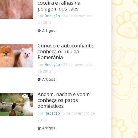
coceira e falhas na
pelagem dos cães
por
Redação
-
24 de dezembro
de 2013
Artigos
Curioso e autoconfiante:
conheça o Lulu da
Pomerânia
por
Redação
-
27 de novembro
de 2013
Artigos
Andam, nadam e voam:
conheça os patos
domésticos
por
Redação
-
5 de novembro de
2013
Artigos