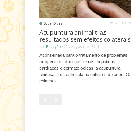
0
2
SuperDicas
Acupuntura animal traz
resultados sem efeitos colaterais
por
Redação
-
23 de agosto de 2013
Aconselhada para o tratamento de problemas
ortopédicos, doenças renais, hepáticas,
cardíacas e dermatológicas, a acupuntura
chinesa já é conhecida há milhares de anos. O
chineses...