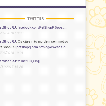
TWITTER
etShopRJ
:
facebook.com/PetShopRJ/post…
5/07/2018 19:09
etShopRJ
: Os cães não mordem sem motivo -
et Shop RJ
petshoprj.com.br/blog/os-caes-n…
5/07/2018 19:01
etShopRJ
:
fb.me/1JIQBVjlj
1/11/2017 16:20