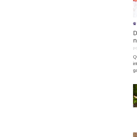
D
n
p
Q
i
g