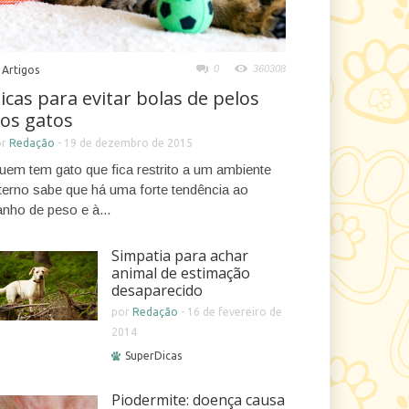
0
360308
Artigos
icas para evitar bolas de pelos
os gatos
or
Redação
-
19 de dezembro de 2015
uem tem gato que fica restrito a um ambiente
nterno sabe que há uma forte tendência ao
anho de peso e à...
Simpatia para achar
animal de estimação
desaparecido
por
Redação
-
16 de fevereiro de
2014
SuperDicas
Piodermite: doença causa