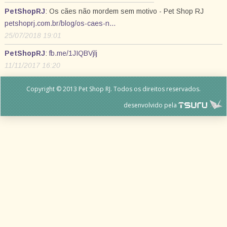
PetShopRJ
: Os cães não mordem sem motivo - Pet Shop RJ
petshoprj.com.br/blog/os-caes-n…
25/07/2018 19:01
PetShopRJ
:
fb.me/1JIQBVjlj
11/11/2017 16:20
Copyright © 2013 Pet Shop RJ. Todos os direitos reservados.
desenvolvido pela