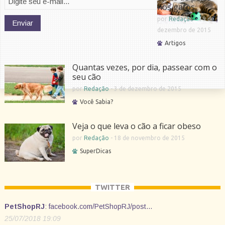
nos gatos
por
Redação
-
19 de
dezembro de 2015
Artigos
Quantas vezes, por dia, passear com o
seu cão
por
Redação
-
3 de dezembro de 2015
Você Sabia?
Veja o que leva o cão a ficar obeso
por
Redação
-
18 de novembro de 2015
SuperDicas
TWITTER
PetShopRJ
:
facebook.com/PetShopRJ/post…
25/07/2018 19:09