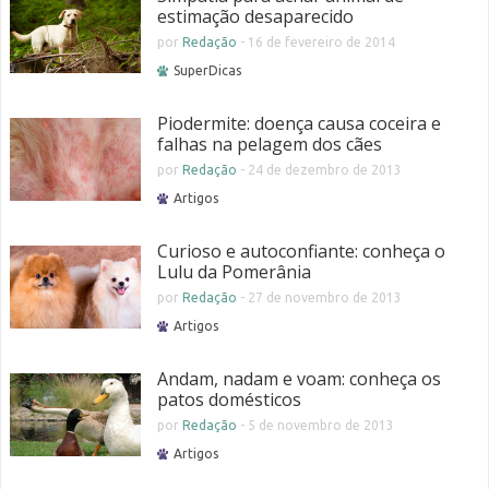
estimação desaparecido
por
Redação
-
16 de fevereiro de 2014
SuperDicas
Piodermite: doença causa coceira e
falhas na pelagem dos cães
por
Redação
-
24 de dezembro de 2013
Artigos
Curioso e autoconfiante: conheça o
Lulu da Pomerânia
por
Redação
-
27 de novembro de 2013
Artigos
Andam, nadam e voam: conheça os
patos domésticos
por
Redação
-
5 de novembro de 2013
Artigos