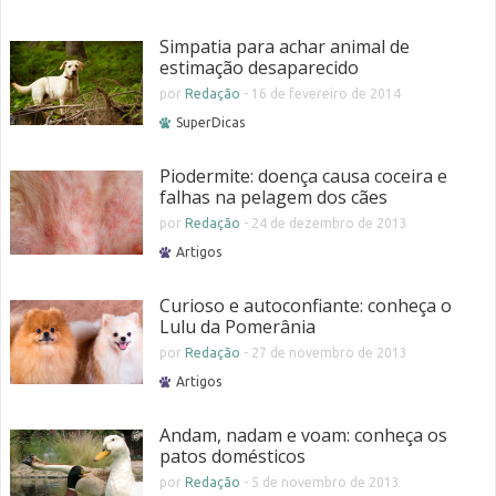
Simpatia para achar animal de
estimação desaparecido
por
Redação
-
16 de fevereiro de 2014
SuperDicas
Piodermite: doença causa coceira e
falhas na pelagem dos cães
por
Redação
-
24 de dezembro de 2013
Artigos
Curioso e autoconfiante: conheça o
Lulu da Pomerânia
por
Redação
-
27 de novembro de 2013
Artigos
Andam, nadam e voam: conheça os
patos domésticos
por
Redação
-
5 de novembro de 2013