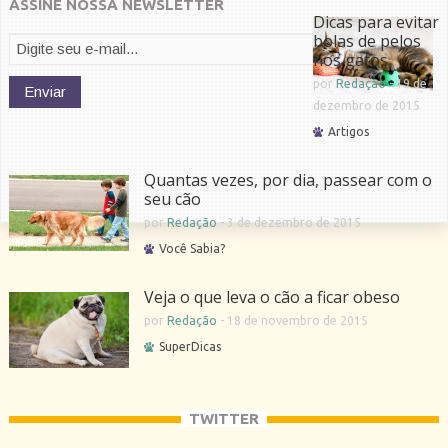
ASSINE NOSSA NEWSLETTER
Dicas para evitar
bolas de pelos
nos gatos
por
Redação
-
19 de
dezembro de 2015
Artigos
Quantas vezes, por dia, passear com o
seu cão
por
Redação
-
3 de dezembro de 2015
Você Sabia?
Veja o que leva o cão a ficar obeso
por
Redação
-
18 de novembro de 2015
SuperDicas
TWITTER