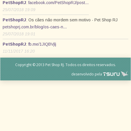
PetShopRJ
:
facebook.com/PetShopRJ/post…
25/07/2018 19:09
PetShopRJ
: Os cães não mordem sem motivo - Pet Shop RJ
petshoprj.com.br/blog/os-caes-n…
25/07/2018 19:01
PetShopRJ
:
fb.me/1JIQBVjlj
11/11/2017 16:20
Copyright © 2013 Pet Shop RJ. Todos os direitos reservados.
desenvolvido pela