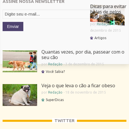
ASSINE NOSSA NEWSLETTER
Dicas para evitar
bolas de pelos
nos gatos
por
Redação
-
19 de
dezembro de 2015
Artigos
Quantas vezes, por dia, passear com o
seu cão
por
Redação
-
3 de dezembro de 2015
Você Sabia?
Veja o que leva o cão a ficar obeso
por
Redação
-
18 de novembro de 2015
SuperDicas
TWITTER