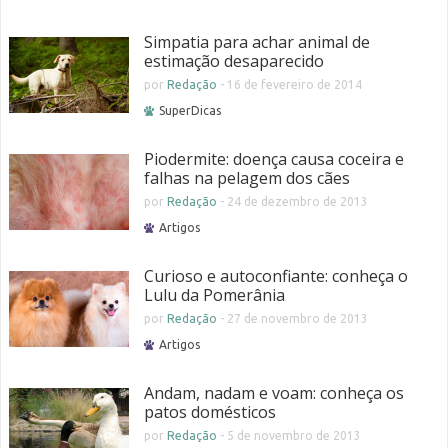
Simpatia para achar animal de
estimação desaparecido
por
Redação
-
16 de fevereiro de 2014
SuperDicas
Piodermite: doença causa coceira e
falhas na pelagem dos cães
por
Redação
-
24 de dezembro de 2013
Artigos
Curioso e autoconfiante: conheça o
Lulu da Pomerânia
por
Redação
-
27 de novembro de 2013
Artigos
Andam, nadam e voam: conheça os
patos domésticos
por
Redação
-
5 de novembro de 2013