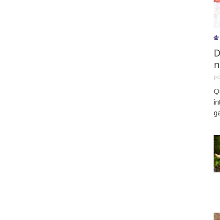
D
n
p
Q
i
g