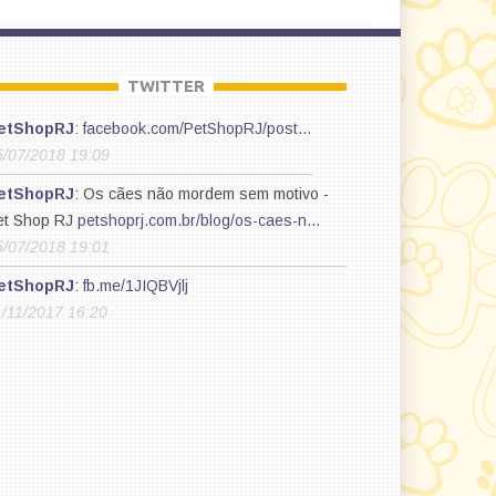
TWITTER
etShopRJ
:
facebook.com/PetShopRJ/post…
5/07/2018 19:09
etShopRJ
: Os cães não mordem sem motivo -
et Shop RJ
petshoprj.com.br/blog/os-caes-n…
5/07/2018 19:01
etShopRJ
:
fb.me/1JIQBVjlj
1/11/2017 16:20