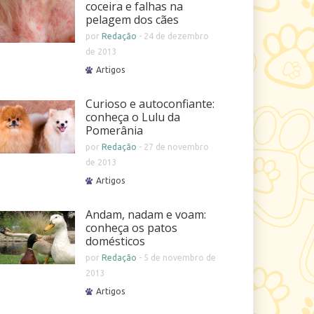
coceira e falhas na
pelagem dos cães
por
Redação
-
24 de dezembro
de 2013
Artigos
Curioso e autoconfiante:
conheça o Lulu da
Pomerânia
por
Redação
-
27 de novembro
de 2013
Artigos
Andam, nadam e voam:
conheça os patos
domésticos
por
Redação
-
5 de novembro de
2013
Artigos