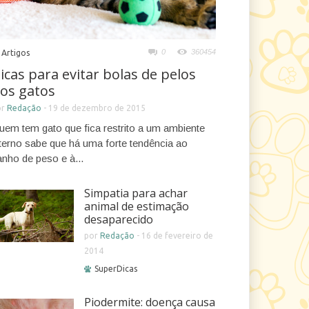
0
360454
Artigos
icas para evitar bolas de pelos
os gatos
or
Redação
-
19 de dezembro de 2015
uem tem gato que fica restrito a um ambiente
nterno sabe que há uma forte tendência ao
anho de peso e à...
Simpatia para achar
animal de estimação
desaparecido
por
Redação
-
16 de fevereiro de
2014
SuperDicas
Piodermite: doença causa