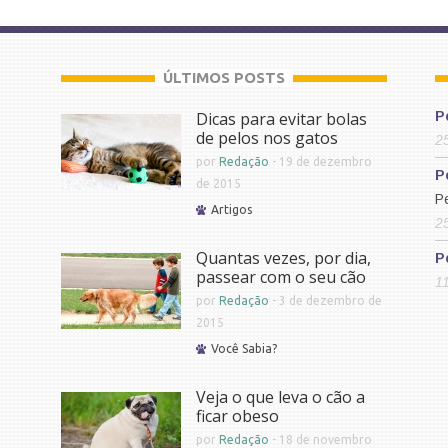
ÚLTIMOS POSTS
Dicas para evitar bolas
P
de pelos nos gatos
2
por
Redação
-
19 de dezembro
P
de 2015
P
Artigos
2
Quantas vezes, por dia,
P
passear com o seu cão
1
por
Redação
-
3 de dezembro de
2015
Você Sabia?
Veja o que leva o cão a
ficar obeso
por
Redação
-
18 de novembro