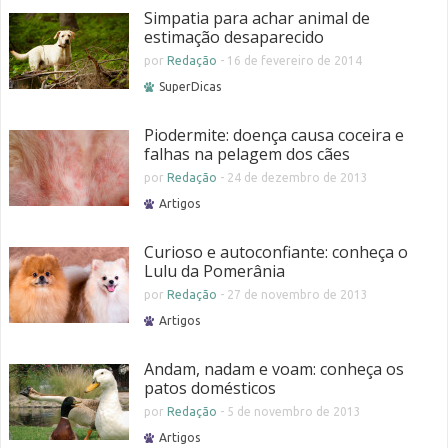
Simpatia para achar animal de
estimação desaparecido
por
Redação
-
16 de fevereiro de 2014
SuperDicas
Piodermite: doença causa coceira e
falhas na pelagem dos cães
por
Redação
-
24 de dezembro de 2013
Artigos
Curioso e autoconfiante: conheça o
Lulu da Pomerânia
por
Redação
-
27 de novembro de 2013
Artigos
Andam, nadam e voam: conheça os
patos domésticos
por
Redação
-
5 de novembro de 2013
Artigos