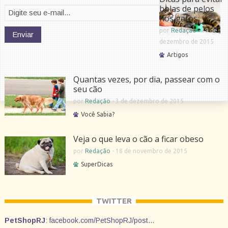
bolas de pelos
nos gatos
por
Redação
-
19 de
dezembro de 2015
Artigos
Quantas vezes, por dia, passear com o
seu cão
por
Redação
-
3 de dezembro de 2015
Você Sabia?
Veja o que leva o cão a ficar obeso
por
Redação
-
18 de novembro de 2015
SuperDicas
TWITTER
PetShopRJ
:
facebook.com/PetShopRJ/post…