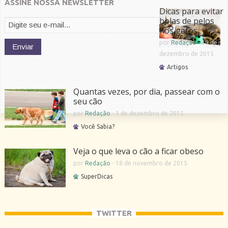
ASSINE NOSSA NEWSLETTER
Dicas para evitar
bolas de pelos
nos gatos
por
Redação
-
19 de
dezembro de 2015
Artigos
Quantas vezes, por dia, passear com o
seu cão
por
Redação
-
3 de dezembro de 2015
Você Sabia?
Veja o que leva o cão a ficar obeso
por
Redação
-
18 de novembro de 2015
SuperDicas
TWITTER