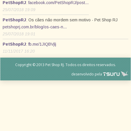
PetShopRJ
:
facebook.com/PetShopRJ/post…
25/07/2018 19:09
PetShopRJ
: Os cães não mordem sem motivo - Pet Shop RJ
petshoprj.com.br/blog/os-caes-n…
25/07/2018 19:01
PetShopRJ
:
fb.me/1JIQBVjlj
11/11/2017 16:20
Copyright © 2013 Pet Shop RJ. Todos os direitos reservados.
desenvolvido pela