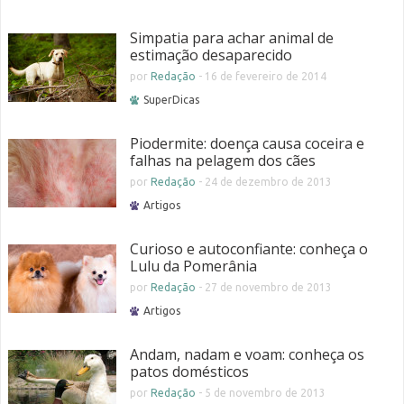
Simpatia para achar animal de
estimação desaparecido
por
Redação
-
16 de fevereiro de 2014
SuperDicas
Piodermite: doença causa coceira e
falhas na pelagem dos cães
por
Redação
-
24 de dezembro de 2013
Artigos
Curioso e autoconfiante: conheça o
Lulu da Pomerânia
por
Redação
-
27 de novembro de 2013
Artigos
Andam, nadam e voam: conheça os
patos domésticos
por
Redação
-
5 de novembro de 2013