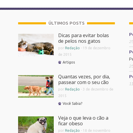
ÚLTIMOS POSTS
Dicas para evitar bolas
P
de pelos nos gatos
2
por
Redação
-
19 de dezembro
P
de 2015
P
Artigos
2
Quantas vezes, por dia,
P
passear com o seu cão
1
por
Redação
-
3 de dezembro de
2015
Você Sabia?
Veja o que leva o cão a
ficar obeso
por
Redação
-
18 de novembro