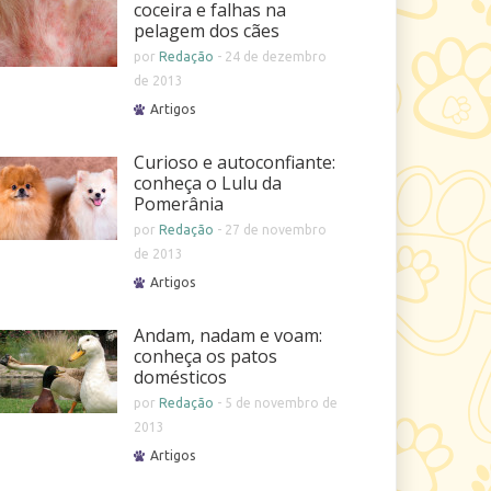
coceira e falhas na
pelagem dos cães
por
Redação
-
24 de dezembro
de 2013
Artigos
Curioso e autoconfiante:
conheça o Lulu da
Pomerânia
por
Redação
-
27 de novembro
de 2013
Artigos
Andam, nadam e voam:
conheça os patos
domésticos
por
Redação
-
5 de novembro de
2013
Artigos