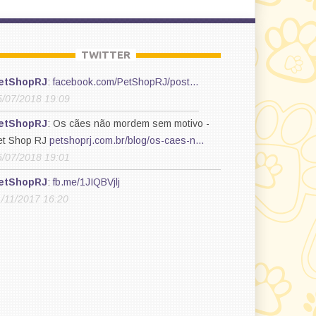
TWITTER
etShopRJ
:
facebook.com/PetShopRJ/post…
5/07/2018 19:09
etShopRJ
: Os cães não mordem sem motivo -
et Shop RJ
petshoprj.com.br/blog/os-caes-n…
5/07/2018 19:01
etShopRJ
:
fb.me/1JIQBVjlj
1/11/2017 16:20