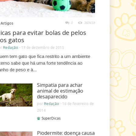
0
360418
Artigos
icas para evitar bolas de pelos
os gatos
or
Redação
-
19 de dezembro de 2015
uem tem gato que fica restrito a um ambiente
nterno sabe que há uma forte tendência ao
anho de peso e à...
Simpatia para achar
animal de estimação
desaparecido
por
Redação
-
16 de fevereiro de
2014
SuperDicas
Piodermite: doença causa