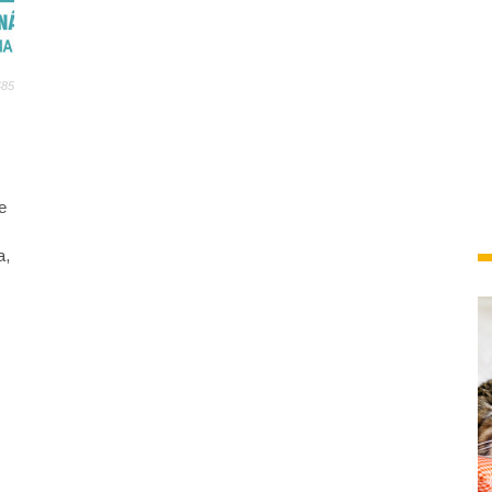
485
e
a,