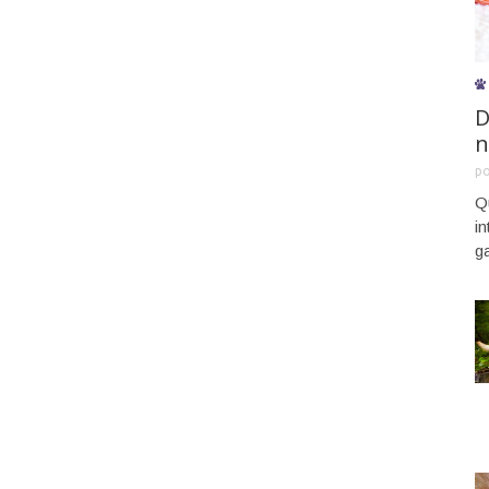
D
n
p
Q
i
g