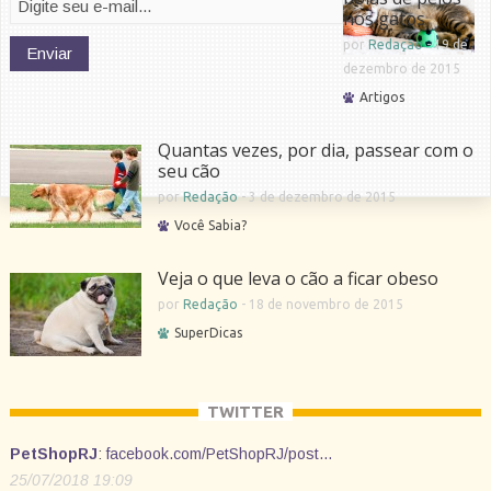
nos gatos
por
Redação
-
19 de
dezembro de 2015
Artigos
Quantas vezes, por dia, passear com o
seu cão
por
Redação
-
3 de dezembro de 2015
Você Sabia?
Veja o que leva o cão a ficar obeso
por
Redação
-
18 de novembro de 2015
SuperDicas
TWITTER
PetShopRJ
:
facebook.com/PetShopRJ/post…
25/07/2018 19:09