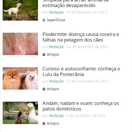
estimação desaparecido
por
Redação
-
16 de fevereiro de 2014
SuperDicas
Piodermite: doença causa coceira e
falhas na pelagem dos cães
por
Redação
-
24 de dezembro de 2013
Artigos
Curioso e autoconfiante: conheça o
Lulu da Pomerânia
por
Redação
-
27 de novembro de 2013
Artigos
Andam, nadam e voam: conheça os
patos domésticos
por
Redação
-
5 de novembro de 2013
Artigos