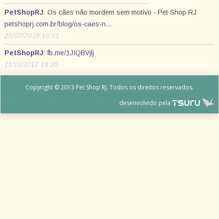
PetShopRJ
: Os cães não mordem sem motivo - Pet Shop RJ
petshoprj.com.br/blog/os-caes-n…
25/07/2018 19:01
PetShopRJ
:
fb.me/1JIQBVjlj
11/11/2017 16:20
Copyright © 2013 Pet Shop RJ. Todos os direitos reservados.
desenvolvido pela